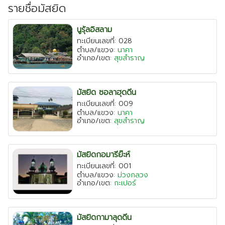
รายชื่อมัสยิด
เชียงใหม่
ระยอง
นูรุ้ลอิสลาม
ทะเบียนเลขที่: 028
เพชรบุรี
ตำบล/แขวง:
นาคา
อำเภอ/เขต:
สุขสำราญ
ตาก
พระนครศรีอยุธยา
มัสยิด ซอลาฮุดดีน
ทะเบียนเลขที่: 009
ตำบล/แขวง:
นาคา
อำเภอ/เขต:
สุขสำราญ
มัสยิดกอมารีย๊ะห์
ทะเบียนเลขที่: 001
ตำบล/แขวง:
ม่วงกลวง
อำเภอ/เขต:
กะเปอร์
มัสยิดกามาลุดดีน