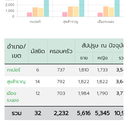
ตรัง
นครนายก
นครศรีธรรมราช
นราธิวาส
ประจวบคีรีขันธ์
สัปปุรุษ ณ ปัจจุบัน
อำเภอ/
ปัตตานี
มัสยิด
ครอบครัว
เขต
ชาย
หญิง
รวม
พังงา
พัทลุง
กะเปอร์
6
737
1,810
1,733
3,54
ภูเก็ต
สุขสำราญ
14
792
1,822
1,822
3,64
ยะลา
เมือง
12
703
1,984
1,790
3,77
ระนอง
ระนอง
สตูล
รวม
32
2,232
5,616
5,345
10,96
สระบุรี
สุราษฎร์ธานี