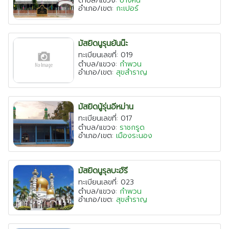
ตำบล/แขวง:
บางหิน
อำเภอ/เขต:
กะเปอร์
มัสยิดนูรุนยันน๊ะ
ทะเบียนเลขที่: 019
ตำบล/แขวง:
กำพวน
อำเภอ/เขต:
สุขสำราญ
มัสยิดนู้รุ่นอีหม่าน
ทะเบียนเลขที่: 017
ตำบล/แขวง:
ราชกรูด
อำเภอ/เขต:
เมืองระนอง
มัสยิดนูรุลบะฮ์รี
ทะเบียนเลขที่: 023
ตำบล/แขวง:
กำพวน
อำเภอ/เขต:
สุขสำราญ