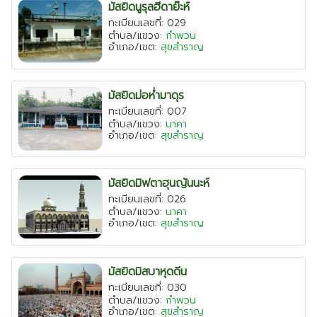
มัสยิดนูรุลฮีดาย๊ะห์
ทะเบียนเลขที่: 029
ตำบล/แขวง:
กำพวน
อำเภอ/เขต:
สุขสำราญ
มัสยิดม่อห่ำมาดุร
ทะเบียนเลขที่: 007
ตำบล/แขวง:
นาคา
อำเภอ/เขต:
สุขสำราญ
มัสยิดมิฟตาฮุนญันนะห์
ทะเบียนเลขที่: 026
ตำบล/แขวง:
นาคา
อำเภอ/เขต:
สุขสำราญ
มัสยิดมิสบาหุดดีน
ทะเบียนเลขที่: 030
ตำบล/แขวง:
กำพวน
อำเภอ/เขต:
สุขสำราญ