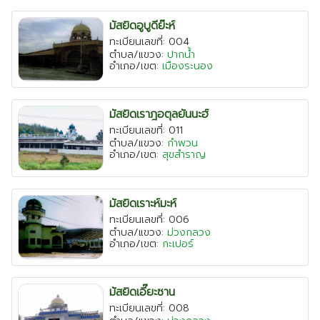
มัสยิดอูบูดีย๊ะห์
ทะเบียนเลขที่: 004
ตำบล/แขวง:
ปากน้ำ
อำเภอ/เขต:
เมืองระนอง
มัสยิดเราฎอตุลยันนะฮ์
ทะเบียนเลขที่: 011
ตำบล/แขวง:
กำพวน
อำเภอ/เขต:
สุขสำราญ
มัสยิดเราะห์มะห์
ทะเบียนเลขที่: 006
ตำบล/แขวง:
ม่วงกลวง
อำเภอ/เขต:
กะเปอร์
มัสยิดเอี๊ยะซาน
ทะเบียนเลขที่: 008