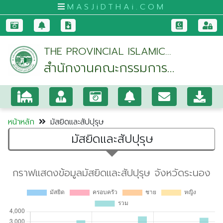
MASJiDTHAi.COM
หน้า
THE PROVINCIAL ISLAMIC
หลัก
สำนักงานคณะกรรมการ
COUNCIL OF RANONG
มัสยิด
อิสลามประจำจังหวัดระนอง
และ
สัป
ปุ
หน้าหลัก
มัสยิดและสัปปุรุษ
รุษ
มัสยิดและสัปปุรุษ
กระบี่
กรุงเทพมหานคร
ขอนแก่น
จันทบุรี
ชุมพร