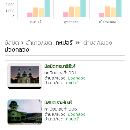
ตรัง
นครนายก
นครศรีธรรมราช
นราธิวาส
ประจวบคีรีขันธ์
มัสยิด
อำเภอ/เขต:
กะเปอร์
ตำบล/แขวง:
ม่วงกลวง
ปัตตานี
พังงา
มัสยิดกอมารีย๊ะห์
พัทลุง
ทะเบียนเลขที่: 001
ตำบล/แขวง:
ม่วงกลวง
ภูเก็ต
อำเภอ/เขต:
กะเปอร์
ยะลา
ระนอง
มัสยิดเราะห์มะห์
สตูล
ทะเบียนเลขที่: 006
ตำบล/แขวง:
ม่วงกลวง
สระบุรี
อำเภอ/เขต:
กะเปอร์
สุราษฎร์ธานี