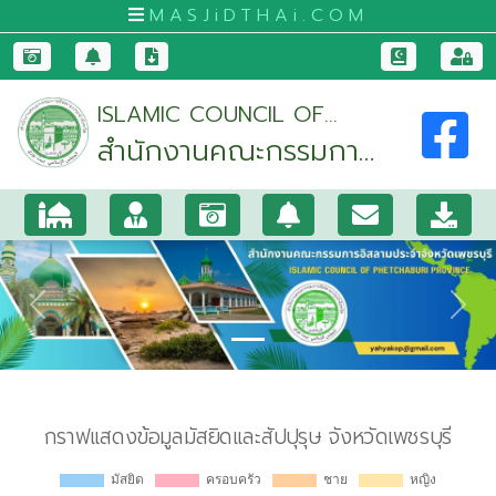
MASJiDTHAi.COM
หน้า
ISLAMIC COUNCIL OF
หลัก
สำนักงานคณะกรรมการ
PHETCHABURI PROVINCE
มัสยิด
อิสลามประจำจังหวัด
และ
เพชรบุรี
สัป
ปุ
รุษ
Previous
Nex
กระบี่
กรุงเทพมหานคร
ขอนแก่น
จันทบุรี
ชุมพร