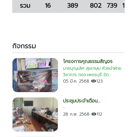
รวม
16
389
802
739
1,541
เชียงใหม่
ระยอง
เพชรบุรี
ตาก
กิจกรรม
พระนครศรีอยุธยา
โครงการคุณธรรมสัญจร
นายบุญเลิศ สุขเกษม หัวหน้าฝ่าย
วิชาการ กอจ.เพชรบุรี จัด
โครงการคุณธรรมสัญจร ประจำปี
05 มี.ค. 2568
123
2568 โดยเชิญนายอนันต์ ม่วงอุ
มิงค์ รองประธานกอจ.พบ ทำ
หน้าที่แทนประธานฯเปิดโครงการ
ประชุมประจำเดือน
และบรรยายให้แก่พี่น้องมุสลิมและ
กุมภาพันธ์2568
-
สัปปุรุษมัสยิดยามิอุ้ล
28 ก.พ. 2568
112
อิสลาม(มัสยิดกลาง จ.เพชรบุรี )
เมื่อวันที่4 มีนาคม 2568