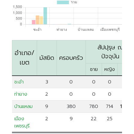
ตรัง
นครนายก
นครศรีธรรมราช
นราธิวาส
ประจวบคีรีขันธ์
สัปปุรุษ ณ
อำเภอ/
ปัตตานี
ปัจจุบัน
มัสยิด
ครอบครัว
เขต
พังงา
ชาย
หญิง
รวม
พัทลุง
ชะอำ
3
0
0
0
0
ภูเก็ต
ยะลา
ท่ายาง
2
0
0
0
0
ระนอง
บ้านแหลม
9
380
780
714
1,494
สตูล
เมือง
2
9
22
25
47
สระบุรี
เพชรบุรี
สุราษฎร์ธานี