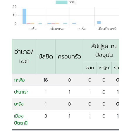
ตรัง
นครนายก
นครศรีธรรมราช
นราธิวาส
ประจวบคีรีขันธ์
สัปปุรุษ ณ
อำเภอ/
ปัตตานี
ปัจจุบัน
มัสยิด
ครอบครัว
เขต
พังงา
ชาย
หญิง
รวม
พัทลุง
กะพ้อ
18
0
0
0
0
ภูเก็ต
ยะลา
ปะนาเระ
1
1
1
0
1
ระนอง
ยะรัง
1
0
0
0
0
สตูล
เมือง
3
1
1
0
1
สระบุรี
ปัตตานี
สุราษฎร์ธานี