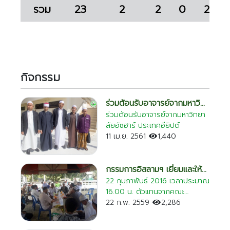
รวม
23
2
2
0
2
เชียงใหม่
ระยอง
เพชรบุรี
ตาก
กิจกรรม
พระนครศรีอยุธยา
ร่วมต้อนรับอาจารย์จากมหาวิ
ทยาลัยอัซฮาร์ ประเทศอียิปต์
ร่วมต้อนรับอาจารย์จากมหาวิทยา
ลัยอัซฮาร์ ประเทศอียิปต์
11 เม.ย. 2561
1,440
กรรมการอิสลามฯ เยี่ยมและให้
กำลังใจครอบครัวปอเนาะญิฮา
22 กุมภาพันธ์ 2016 เวลาประมาณ
16.00 น. ตัวแทนจากคณะ
ดวิทยา
กรรมการอิสลามประจำจังหวัด
22 ก.พ. 2559
2,286
ปัตตานี นำโดย รศ.อับดุลเลาะ อับ
รู เจ้าหน้าที่สำนักงานฯ และประธาน