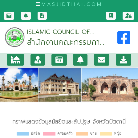
MASJiDTHAi.COM
หน้า
ISLAMIC COUNCIL OF
หลัก
สำนักงานคณะกรรมการ
PATTANI PROVINCE
มัสยิด
อิสลามประจำจังหวัด
และ
ปัตตานี
สัป
ปุ
รุษ
Previous
Nex
กระบี่
กรุงเทพมหานคร
ขอนแก่น
จันทบุรี
ชุมพร