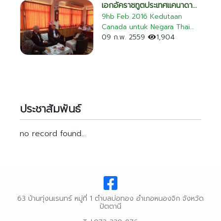
ศูนย์ทนายความมุสลิมพร้อม
เอกอัคราชทูตประเทศแคนาดา
ทนายความ ได้ไปเยี่ยมและให้กำลัง
ประจำประเทศไทย เยี่ยมคาราวะ
9hb Feb 2016 Kedutaan
ใจครอบครัวปอเนาะญิฮาดวิทยา
Canada untuk Negara Thai
ประธานฯ
อีกทั้งยังได้มอบทุนสนับสนุนเพื่อ
telah berkunjung ke pejabat
09 ก.พ. 2559
1,904
เป็นค่าใช้จ่ายส่วนหนึ่งอีกด้วย
dan bertemuramah dengan
Yang di-Pertua MAIP Hj.
Abdurrahman Bin Daud 9 ก.พ.
2559 เอกอัคราชทูตประเทศ
แคนาดาประจำประเทศไทย เข้า
เยี่ยมและคาราวะท่านประธาน นาย
ประชาสัมพันธ์
แวดือราแม มะมิงจิ
no record found...
63 บ้านทุ่งนเรนทร์ หมู่ที่ 1 ตำบลบ่อทอง อำเภอหนองจิก จังหวัด
ปัตตานี