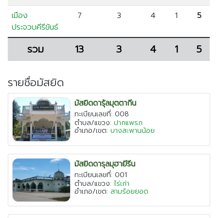
เชียงใหม่
เมือง
7
3
4
1
5
ประจวบคีรีขันธ์
ระยอง
เพชรบุรี
รวม
13
3
4
1
5
ตาก
พระนครศรีอยุธยา
รายชื่อมัสยิด
มัสยิดดารุ้ลมุตตากีน
ทะเบียนเลขที่: 008
ตำบล/แขวง:
ปากแพรก
อำเภอ/เขต:
บางสะพานน้อย
มัสยิดดารุลมุฮายีรีน
ทะเบียนเลขที่: 001
ตำบล/แขวง:
ไร่เก่า
อำเภอ/เขต:
สามร้อยยอด