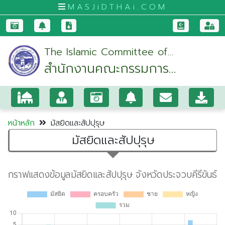
MASJiDTHAi.COM
หน้า
The Islamic Committee of
หลัก
สำนักงานคณะกรรมการ
Prachuapkhirikhan Province
มัสยิด
อิสลามประจำจังหวัด
และ
ประจวบคีรีขันธ์
สัป
ปุ
หน้าหลัก
มัสยิดและสัปปุรุษ
รุษ
มัสยิดและสัปปุรุษ
กระบี่
กรุงเทพมหานคร
ขอนแก่น
จันทบุรี
ชุมพร