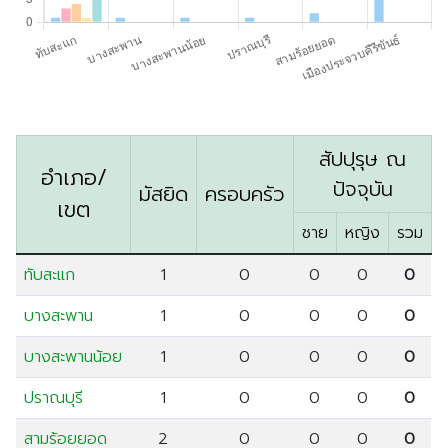
ตรัง
นครนายก
นครศรีธรรมราช
นราธิวาส
ประจวบคีรีขันธ์
สัปปุรุษ ณ
อำเภอ/
ปัตตานี
ปัจจุบัน
มัสยิด
ครอบครัว
เขต
พังงา
ชาย
หญิง
รวม
พัทลุง
ภูเก็ต
ทับสะแก
1
0
0
0
0
ยะลา
บางสะพาน
1
0
0
0
0
ระนอง
บางสะพานน้อย
1
0
0
0
0
สตูล
ปราณบุรี
1
0
0
0
0
สระบุรี
สามร้อยยอด
สุราษฎร์ธานี
2
0
0
0
0