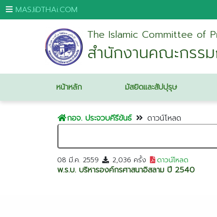
MASJiDTHAi.COM
The Islamic Committee of P
หน้า
สำนักงานคณะกรรมกา
หลัก
มัสยิด
และ
หน้าหลัก
มัสยิดและสัปปุรุษ
สัป
ปุ
กอจ. ประจวบคีรีขันธ์
ดาวน์โหลด
รุษ
กระบี่
กรุงเทพมหานคร
08 มี.ค. 2559
2,036 ครั้ง
ดาวน์โหลด
พ.ร.บ. บริหารองค์กรศาสนาอิสลาม ปี 2540
ขอนแก่น
จันทบุรี
ชุมพร