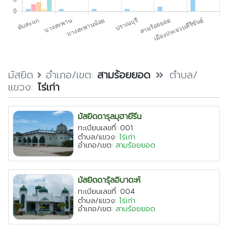
ตรัง
นครนายก
นครศรีธรรมราช
นราธิวาส
ประจวบคีรีขันธ์
มัสยิด
อำเภอ/เขต:
สามร้อยยอด
ตำบล/
แขวง:
ไร่เก่า
ปัตตานี
พังงา
มัสยิดดารุลมุฮายีรีน
พัทลุง
ทะเบียนเลขที่: 001
ตำบล/แขวง:
ไร่เก่า
ภูเก็ต
อำเภอ/เขต:
สามร้อยยอด
ยะลา
ระนอง
มัสยิดดารุ้ลอิบาดะห์
สตูล
ทะเบียนเลขที่: 004
ตำบล/แขวง:
ไร่เก่า
สระบุรี
อำเภอ/เขต:
สามร้อยยอด
สุราษฎร์ธานี