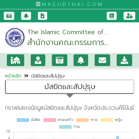
MASJiDTHAi.COM
หน้า
The Islamic Committee of
หลัก
สำนักงานคณะกรรมการ
Prachuapkhirikhan Province
มัสยิด
อิสลามประจำจังหวัด
และ
ประจวบคีรีขันธ์
สัป
ปุ
หน้าหลัก
มัสยิดและสัปปุรุษ
รุษ
มัสยิดและสัปปุรุษ
กระบี่
กรุงเทพมหานคร
ขอนแก่น
จันทบุรี
ชุมพร