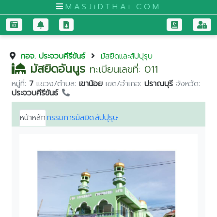
MASJiDTHAi.COM
หน้า
กอจ. ประจวบคีรีขันธ์
มัสยิดและสัปปุรุษ
หลัก
มัสยิดอันนูร
ทะเบียนเลขที่: 011
มัสยิด
หมู่ที่:
7
แขวง/ตำบล:
เขาน้อย
เขต/อำเภอ:
ปราณบุรี
จังหวัด:
และ
ประจวบคีรีขันธ์
สัป
ปุ
หน้าหลัก
กรรมการมัสยิด
สัปปุรุษ
รุษ
กระบี่
กรุงเทพมหานคร
ขอนแก่น
จันทบุรี
ชุมพร
Previous
Next