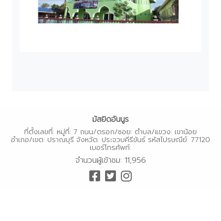
ตรัง
นครนายก
นครศรีธรรมราช
นราธิวาส
ประจวบคีรีขันธ์
ปัตตานี
พังงา
พัทลุง
มัสยิดอันนูร
ที่ตั้งเลขที่: หมู่ที่: 7 ถนน/ตรอก/ซอย: ตำบล/แขวง: เขาน้อย
ภูเก็ต
อำเภอ/เขต: ปราณบุรี จังหวัด: ประจวบคีรีขันธ์ รหัสไปรษณีย์: 77120
เบอร์โทรศัพท์:
ยะลา
จำนวนผู้เข้าชม: 11,956
ระนอง
สตูล
สระบุรี
สุราษฎร์ธานี