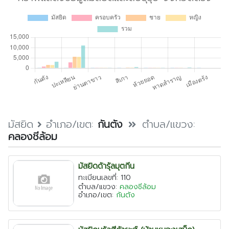
มัสยิด
อำเภอ/เขต:
กันตัง
ตำบล/แขวง:
คลองชีล้อม
มัสยิดด้ารุ้ลมุตกีน
ทะเบียนเลขที่: 110
ตำบล/แขวง:
คลองชีล้อม
อำเภอ/เขต:
กันตัง