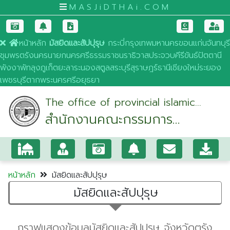
MASJiDTHAi.COM
หน้าหลัก
มัสยิดและสัปปุรุษ
กระบี่
กรุงเทพมหานคร
ขอนแก่น
จันทบุรี
ชุมพร
ตรัง
นครนายก
นครศรีธรรมราช
นราธิวาส
ประจวบคีรีขันธ์
ปัตตานี
พังงา
พัทลุง
ภูเก็ต
ยะลา
ระนอง
สตูล
สระบุรี
สุราษฎร์ธานี
เชียงใหม่
ระยอง
เพชรบุรี
ตาก
พระนครศรีอยุธยา
The office of provincial islamic
สำนักงานคณะกรรมการ
council of trang
อิสลามประจำจังหวัดตรัง
หน้าหลัก
มัสยิดและสัปปุรุษ
มัสยิดและสัปปุรุษ