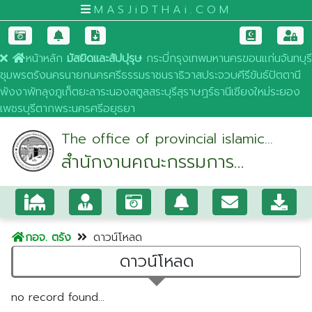
MASJiDTHAi.COM
หน้าหลัก
มัสยิดและสัปปุรุษ
กระบี่
กรุงเทพมหานคร
ขอนแก่น
จันทบุรี
ชุมพร
ตรัง
นครนายก
นครศรีธรรมราช
นราธิวาส
ประจวบคีรีขันธ์
ปัตตานี
พังงา
พัทลุง
ภูเก็ต
ยะลา
ระนอง
สตูล
สระบุรี
สุราษฎร์ธานี
เชียงใหม่
ระยอง
เพชรบุรี
ตาก
พระนครศรีอยุธยา
The office of provincial islamic
สำนักงานคณะกรรมการ
council of trang
อิสลามประจำจังหวัดตรัง
กอจ. ตรัง
ดาวน์โหลด
ดาวน์โหลด
no record found...