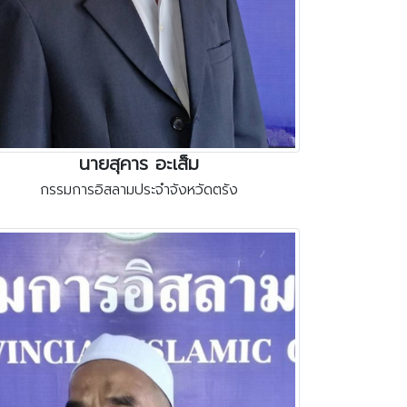
นายสุคาร อะเส็ม
กรรมการอิสลามประจำจังหวัดตรัง