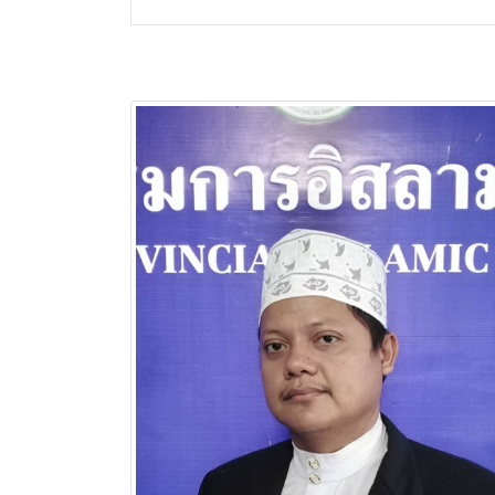
เชียงใหม่
ระยอง
เพชรบุรี
ตาก
พระนครศรีอยุธยา