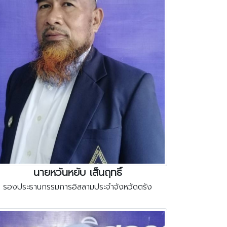
นายหวันหยับ เส็นฤทธิ์
รองประธานกรรมการอิสลามประจำจังหวัดตรัง