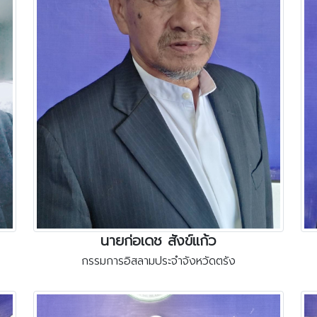
นายก่อเดช สังข์แก้ว
กรรมการอิสลามประจำจังหวัดตรัง