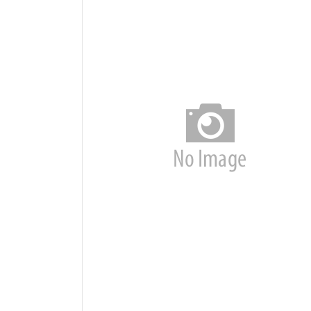
ตรัง
นครนายก
นครศรีธรรมราช
นราธิวาส
ประจวบคีรีขันธ์
ปัตตานี
พังงา
พัทลุง
ภูเก็ต
ยะลา
ระนอง
สตูล
สระบุรี
สุราษฎร์ธานี