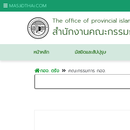
MASJiDTHAi.COM
หน้า
สำนักงานคณะกรรมก
หลัก
มัสยิด
และ
หน้าหลัก
มัสยิดและสัปปุรุษ
สัป
ปุ
กอจ. ตรัง
คณะกรรมการ กอจ.
รุษ
กระบี่
กรุงเทพมหานคร
ขอนแก่น
จันทบุรี
ชุมพร