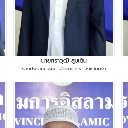
นายศราวุฒิ สูบเด็น
รองประธานกรรมการอิสลามประจำจังหวัดตรัง