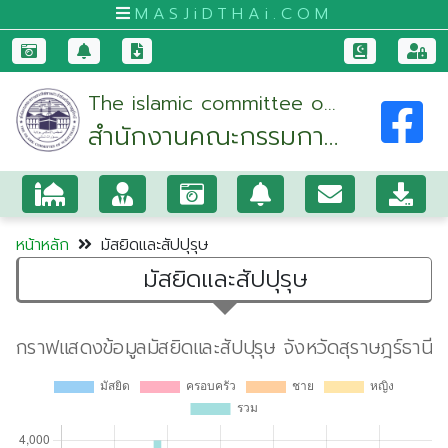
MASJiDTHAi.COM
หน้า
The islamic committee of
หลัก
สำนักงานคณะกรรมการ
suratthani
มัสยิด
อิสลามประจำจังหวัด
และ
สุราษฎร์ธานี
สัป
ปุ
หน้าหลัก
มัสยิดและสัปปุรุษ
รุษ
มัสยิดและสัปปุรุษ
กระบี่
กรุงเทพมหานคร
ขอนแก่น
จันทบุรี
ชุมพร