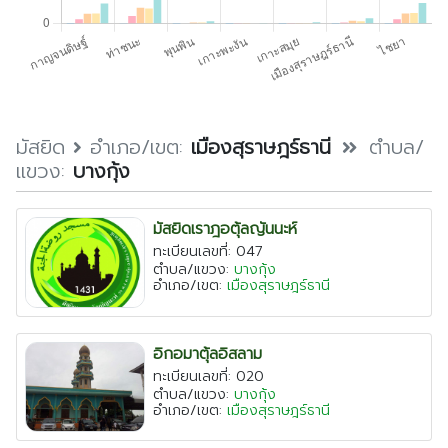
ตรัง
นครนายก
นครศรีธรรมราช
นราธิวาส
ประจวบคีรีขันธ์
มัสยิด
อำเภอ/เขต:
เมืองสุราษฎร์ธานี
ตำบล/
แขวง:
บางกุ้ง
ปัตตานี
พังงา
มัสยิดเราฎอตุ้ลญันนะห์
พัทลุง
ทะเบียนเลขที่: 047
ตำบล/แขวง:
บางกุ้ง
ภูเก็ต
อำเภอ/เขต:
เมืองสุราษฎร์ธานี
ยะลา
ระนอง
อิกอมาตุ้ลอิสลาม
สตูล
ทะเบียนเลขที่: 020
ตำบล/แขวง:
บางกุ้ง
สระบุรี
อำเภอ/เขต:
เมืองสุราษฎร์ธานี
สุราษฎร์ธานี