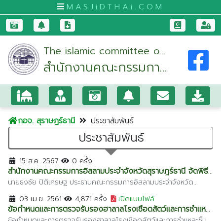
MASJiDTHAi.COM
หน้า
The islamic committee of
หลัก
สำนักงานคณะกรรมการ
suratthani
มัสยิด
อิสลามประจำจังหวัด
และ
สุราษฎร์ธานี
สัป
ปุ
กอจ. สุราษฎร์ธานี
ประชาสัมพันธ์
รุษ
ประชาสัมพันธ์
กระบี่
กรุงเทพมหานคร
15 ส.ค. 2567
0 ครั้ง
สำนักงานคณะกรรมการอิสลามประจำจังหวัดสุราษฎร์ธานี จัดพิธี
ขอนแก่น
มอบโฉนดที่ดินมัสยิด ณ โรงเเรมวังใต้ จังหวัดสุราษฎร์ธานี
นายธงชัย ปิติเศรษฐ ประธานคณะกรรมการอิสลามประจำจังหวัด
สุราษฎร์ธานี เเละคณะกรรมการอิสลามประจำจังหวัดสุราษฎร์ธานี ได้
จันทบุรี
03 เม.ย. 2561
4,871 ครั้ง
เปิดแนบไฟล์
ประสานงานจัดทำโฉนดที่ดินมัสยิด ให้แก่มัสยิดในจังหวัด เพราะได้มีการ
ข้อกำหนดและการตรวจรับรองฮาลาลโรงเชือดสัตว์และการชำแหละ
ชุมพร
ร้องเรียนจากอีหม่ามประจำมัสยิด ว่ามีปัญหา
ข้อกำหนดและการตรวจรับรองฮาลาลโรงเชือดสัตว์และการชำแหละชิ้น