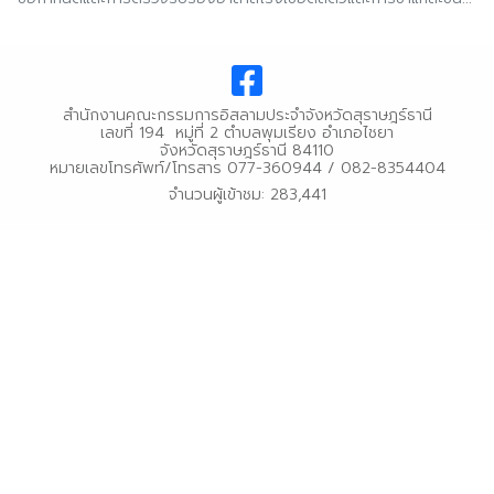
ชิ้นส่วน พ.ศ.2559
ตรัง
ส่วน พ.ศ.2559
นครนายก
นครศรีธรรมราช
สํานักงานคณะกรรมการอิสลามประจําจังหวัดสุราษฎร์ธานี
นราธิวาส
เลขที่ 194 หมู่ที่ 2 ตําบลพุมเรียง อําเภอไชยา
จังหวัดสุราษฎร์ธานี 84110
ประจวบคีรีขันธ์
หมายเลขโทรศัพท์/โทรสาร 077-360944 / 082-8354404
ปัตตานี
จำนวนผู้เข้าชม: 283,441
พังงา
พัทลุง
ภูเก็ต
ยะลา
ระนอง
สตูล
สระบุรี
สุราษฎร์ธานี