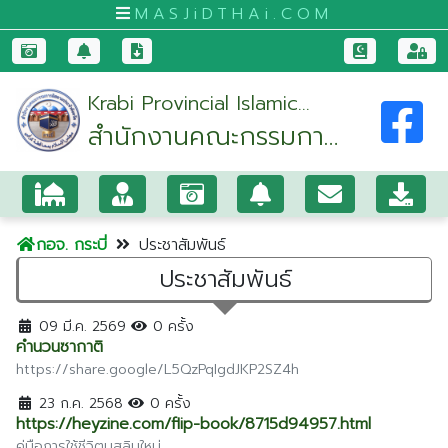
MASJiDTHAi.COM
หน้า
Krabi Provincial Islamic
หลัก
สำนักงานคณะกรรมการ
Committee Office
มัสยิด
อิสลามประจำจังหวัด
และ
กระบี่
สัป
ปุ
กอจ. กระบี่
ประชาสัมพันธ์
รุษ
ประชาสัมพันธ์
กระบี่
กรุงเทพมหานคร
09 มี.ค. 2569
0 ครั้ง
คำนวนซากาติ
ขอนแก่น
https://share.google/L5QzPqIgdJKP2SZ4h
จันทบุรี
23 ก.ค. 2568
0 ครั้ง
https://heyzine.com/flip-book/8715d94957.html
ชุมพร
คู่มือการใช้ชีวิตมุสลิมใหม่