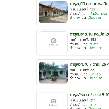
ดารุลมุมีนีน อาตตารอดิ้
ทะเบียนเลขที่: 133
ตำบล/แขวง:
บันนังสาเรง
อำเภอ/เขต:
เมืองยะลา
ดารุลมุฮาญีรีน จดเมื่อ 
ทะเบียนเลขที่: 453
ตำบล/แขวง:
สะเตง
อำเภอ/เขต:
เมืองยะลา
ดารุลอามาน / วาระ 29-
ทะเบียนเลขที่: 227
ตำบล/แขวง:
เปาะเส้ง
อำเภอ/เขต:
เมืองยะลา
ดารุลอิหมาน / วาร
ทะเบียนเลขที่: 217
ตำบล/แขวง:
ตาเซะ
อำเภอ/เขต:
เมืองยะลา