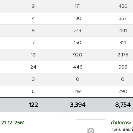
9
171
436
4
130
357
9
219
481
7
150
319
12
920
2,175
24
446
996
3
0
0
6
119
290
122
3,394
8,754
 21-12-2561
กำปงดาระ 
ทะเบียนเลขที