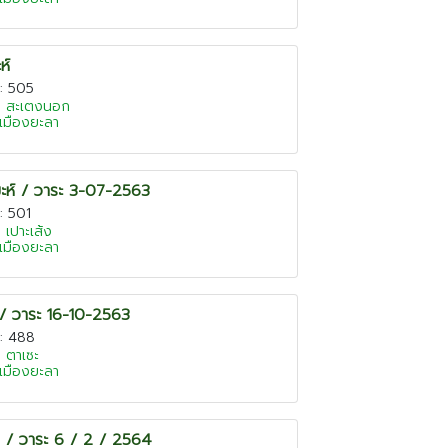
ห์
่: 505
:
สะเตงนอก
เมืองยะลา
ดารุลเราะห์มะห์ / วาระ 3-07-2563
่: 501
:
เปาะเส้ง
เมืองยะลา
ดารุสสลาม / วาระ 16-10-2563
่: 488
:
ตาเซะ
เมืองยะลา
ม / วาระ 6 / 2 / 2564