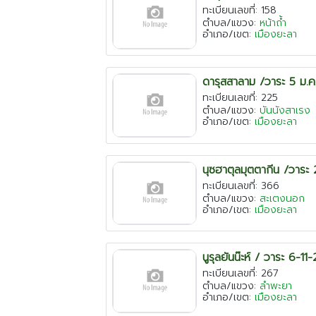
ทะเบียนเลขที่: 158
ตำบล/แขวง:
หน้าถ้ำ
อำเภอ/เขต:
เมืองยะลา
ดารุสสาลาม /วาระ 5 ม.
ทะเบียนเลขที่: 225
ตำบล/แขวง:
บันนังสาเรง
อำเภอ/เขต:
เมืองยะลา
นุซฮาตุลมุตต
ทะเบียนเลขที่: 366
ตำบล/แขวง:
สะเตงนอก
อำเภอ/เขต:
เมืองยะลา
นูรุลยันน๊ะห์ / วาระ 6-1
ทะเบียนเลขที่: 267
ตำบล/แขวง:
ลำพะยา
อำเภอ/เขต:
เมืองยะลา