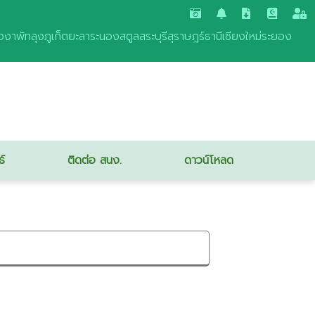
งงา
พัทลุง
ภูเก็ต
ยะลา
ระนอง
สตูล
สระบุรี
สุราษฎร์ธานี
เชียงใหม่
ระยอง
ธ์
ติดต่อ สนง.
ดาวน์โหลด