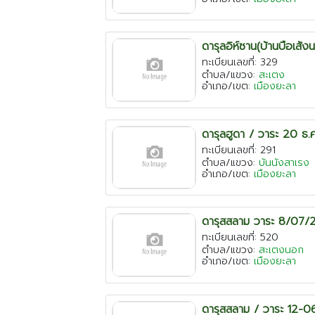
ดารุลอิห์ซาน(บ้านบือเส
ทะเบียนเลขที่: 329
ตำบล/แขวง:
สะเตง
อำเภอ/เขต:
เมืองยะลา
ดารุลฮูดา / วาระ 2
ทะเบียนเลขที่: 291
ตำบล/แขวง:
บันนังสาเรง
อำเภอ/เขต:
เมืองยะลา
ดารุสสลาม วาระ 
ทะเบียนเลขที่: 520
ตำบล/แขวง:
สะเตงนอก
อำเภอ/เขต:
เมืองยะลา
ดารุสสลาม / วาระ 12-