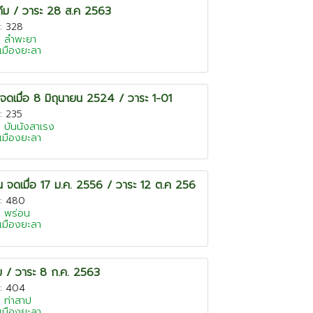
กีม / วาระ 28 ส.ค 2563
่: 328
:
ลำพะยา
เมืองยะลา
ดารุลอามัน จดเมื่อ 8 มิถุนายน 2524 / วาระ 1-01
่: 235
:
บันนังสาเรง
เมืองยะลา
น จดเมื่อ 17 ม.ค. 2556 / วาระ 12 ต.ค 256
่: 480
:
พร่อน
เมืองยะลา
ดารุลอิหม่าม / วาระ 8 ก.ค. 2563
่: 404
:
ท่าสาป
เมืองยะลา