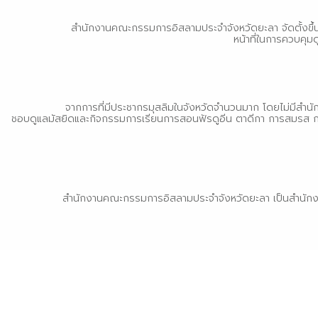
ตรัง
สำนักงานคณะกรรมการอิสลามประจำจังหวัดยะลา จัดตั้งขึ้นเมื่อปี 
นครนายก
หน้าที่ในการควบคุม
นครศรีธรรมราช
นราธิวาส
ประจวบคีรีขันธ์
จากการที่มีประชากรมุสลิมในจังหวัดจำนวนมาก โดยไม่มีสำนักงานเฉพ
ชอบดูแลมัสยิดและกิจกรรมการเรียนการสอนฟัรดูอีน ตาดีกา การสมรส กา
ปัตตานี
พังงา
พัทลุง
ภูเก็ต
สำนักงานคณะกรรมการอิสลามประจำจังหวัดยะลา เป็นสำนักงานขนาดให
ยะลา
ระนอง
สตูล
สระบุรี
สุราษฎร์ธานี