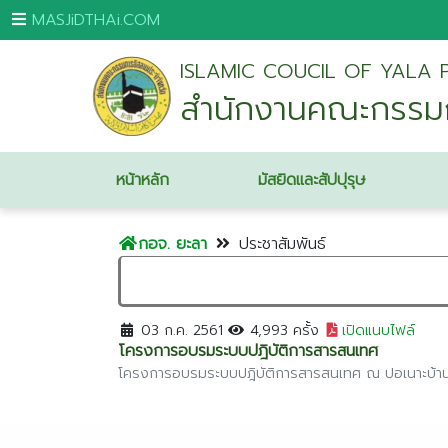
MASJiDTHAi.COM
ISLAMIC COUCIL OF YALA 
หน้า
สํานักงานคณะกรรมก
หลัก
มัสยิด
และ
หน้าหลัก
มัสยิดและสัปปุรุษ
สัป
ปุ
กอจ. ยะลา
ประชาสัมพันธ์
รุษ
กระบี่
กรุงเทพมหานคร
03 ก.ค. 2561
4,993 ครั้ง
เปิดแนบไฟล์
โครงการอบรมระบบปฎิบัติการสารสนเทศ
ขอนแก่น
โครงการอบรมระบบปฎิบัติการสารสนเทศ ณ 
จันทบุรี
ชุมพร