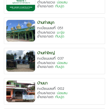
ตำบล/แขวง:
บ่อแสน
อำเภอ/เขต:
ทับปุด
บ้านท่าสนุก
ทะเบียนเลขที่: 051
ตำบล/แขวง:
มะรุ่ย
อำเภอ/เขต:
ทับปุด
บ้านท่าใหญ่
ทะเบียนเลขที่: 037
ตำบล/แขวง:
บ่อแสน
อำเภอ/เขต:
ทับปุด
บ้านนา
ทะเบียนเลขที่: 002
ตำบล/แขวง:
บ่อแสน
อำเภอ/เขต:
ทับปุด