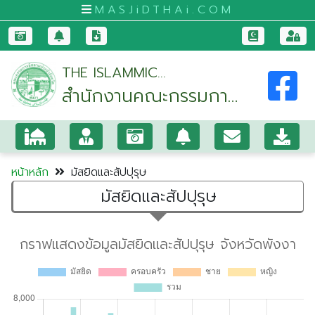
MASJiDTHAi.COM
หน้า
THE ISLAMMIC
หลัก
สำนักงานคณะกรรมการ
COMMITTEE OF PHANG-
มัสยิด
NGA
อิสลามประจำจังหวัด
และ
พังงา
สัป
ปุ
หน้าหลัก
มัสยิดและสัปปุรุษ
รุษ
มัสยิดและสัปปุรุษ
กระบี่
กรุงเทพมหานคร
ขอนแก่น
จันทบุรี
ชุมพร