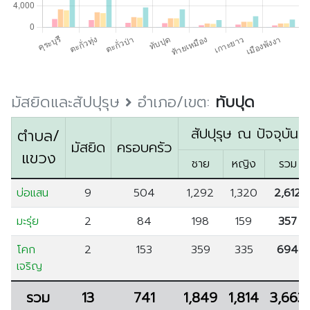
ตรัง
นครนายก
นครศรีธรรมราช
นราธิวาส
ประจวบคีรีขันธ์
มัสยิดและสัปปุรุษ
อำเภอ/เขต:
ทับปุด
ปัตตานี
สัปปุรุษ ณ ปัจจุบัน
ตำบล/
พังงา
มัสยิด
ครอบครัว
แขวง
ชาย
หญิง
รวม
พัทลุง
ภูเก็ต
บ่อแสน
9
504
1,292
1,320
2,612
ยะลา
มะรุ่ย
2
84
198
159
357
ระนอง
โคก
2
153
359
335
694
สตูล
เจริญ
สระบุรี
รวม
13
741
1,849
1,814
3,663
สุราษฎร์ธานี