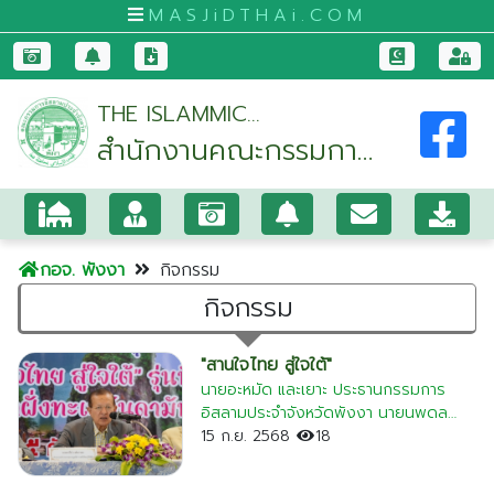
MASJiDTHAi.COM
หน้า
THE ISLAMMIC
หลัก
สำนักงานคณะกรรมการ
COMMITTEE OF PHANG-
มัสยิด
NGA
อิสลามประจำจังหวัด
และ
พังงา
สัป
ปุ
กอจ. พังงา
กิจกรรม
รุษ
กิจกรรม
กระบี่
กรุงเทพมหานคร
"สานใจไทย สู่ใจใต้"
นายอะหมัด และเยาะ ประธานกรรมการ
ขอนแก่น
อิสลามประจำจังหวัดพังงา นายนพดล
จันทบุรี
สุทธิการ เลขนุการฯ นายนิวัติ สุมาลี และ
15 ก.ย. 2568
18
นายวินัย หวังดี กรรมการอิสลามประจำ
ชุมพร
จังหวัดพังงา ร่วมปฐมนิเทศ ครอบครัวอุป