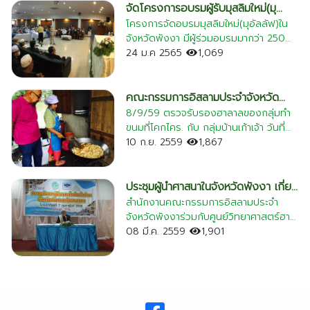
ตรัง
ถัมภ์ฯ ในวันจันทร์ที่ ๑๕ กันยายน ๒๕๖๘
จัดโครงการอบรมผู้รับมุสลิมใหม่(มุ
เวลา ๑๐.๐๐ น. ณ ห้องประชุมปันหยี
อัลลัฟ)ในจังหวัดพังงา
โครงการจัดอบรมมุสลิมใหม่(มุอัลลัฟ)ใน
นครนายก
โรงแรมภูงา อำเภอเมืองพังงา จังหวัด
จังหวัดพังงา มีผู้ร่วมอบรมมากว่า 250
พังงา โดยมีนายอารีย์ วงศ์อารยะ ประธาน
นครศรีธรรมราช
คน จัดขึ้นที่โรงแรมภูงา ต.ตากแดด
24 ม.ค 2565
1,069
กรรมการบริหารมูลนิธิ “สานใจไทย สู่ใจใต้”
อ.เมือง จ.พังงา โดยมีนายธราธิป ทองเจิม
นราธิวาส
เป็นประธานในพิธี มีร้อยตำรวจโท อาทิตย์
นายกองค์การบริหารส่วนจังหวัดพังงา
บุญญะโสภัต เลขาธิการมูลนิธิสานใจไทย สู่
เป็นประธานพิธีเปิดโครงการฯ นายจรัญ
คณะกรรมการอิสลามประจำจังหวัด
ประจวบคีรีขันธ์
ใจใต้ กล่าวรายงาน และนายไพรัตน์ เพชร
ปรางสุวรรณ์ ผอ. กองการศึกษาฯ รักษา
พังงา ตรวจฮาลาล
8/9/59 ตรวจรับรองฮาลาลของกลุ่มทำ
ปัตตานี
ยวน ผู้ว่าราชการจังหวัดพังงา กล่าว
ราชการแทนปลัด อบจ. กล่าวรายงาน
ขนมที่โคกไคร. กับ กลุ่มบ้านเก้าเจ้า วันที่
ต้อนรับ การปฐมนิเทศในครั้งนี้ เพื่อสร้าง
วิทยากรบรรยายในหัวข้อหลักปฏิบัติตนใน
8/9/59 ตรวจเยี่ยมโรงงานน้ำดื่ม พี วอ
10 ก.ย. 2559
1,867
พังงา
ความเข้าใจให้กับครอบครัวอุปถัมภ์ฯ ในการ
เรื่องของการละหมาดและการยึดมั่นตาม
เตอร์ตะกั่วป่า และอุตสาหกรรมประมงพื้น
พัทลุง
รับอุปการะเยาวชนให้เป็นบุตรหลานอีกคนไว้
หลักอิสลาม โดย ผศ.ดร. อะหมัด อิสัน
บ้าน ที่คุระบุรี
ในครอบครัว เพื่อให้เยาวชนได้มีโอกาสเรียน
ประธานคณะกรรมการอิสลามประจำ
ประชุมผู้นำศาสนาในจังหวัดพังงา เกี่ยว
ภูเก็ต
รู้ประสบการณ์จากการทำกิจกรรมด้วยกัน
จังหวัดพัทลุง และการบรรยายในหัวข้อพื้น
กับบริบทของกิจการฮาลาล
สำนักงานคณะกรรมการอิสลามประจำ
เรียนรู้การอยู่ร่วมกันในสังคมพหุ
ยะลา
ฐานอิสลามเบื้องต้นและจริยธรรมเมื่อเข้า
จังหวัดพังงาร่วมกับศูนย์วิทยาศาสตร์ฮา
วัฒนธรรมบนความหลากหลายอย่างมี
รับอิสลาม โดย ดร.วิสุทธิ์ บิลลาเต๊ะ
ลาลจุฬาฯ จัดประชุมสัมมนาผู้นำศาสนาฯ
08 มี.ค. 2559
1,901
ระนอง
ความสุข อันจะเป็นแรงบันดาลใจให้เยาวชน
อิหม่ามประจำมัสยิดบ้านเหนือ จังหวัด
วันที่ 7 กุมภาพันธ์ 2559 ณ โรงแรมภูงา
ได้มีความมุ่งมั่นที่จะพัฒนาตัวเอง พัฒนา
สงขลา
สตูล
ตำบลตากแดด อำเภอเมืองพังงา จังหวัด
ถิ่นที่อยู่ และพัฒนาสังคมให้มีความสันติสุข
พังงา
สระบุรี
ต่อไป #สานใจไทยสู่ใจใต้ #จังหวัดพังงา
#คณะกรรมการอิสลามประจำจังหวัด
สุราษฎร์ธานี