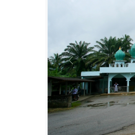
ตรัง
นครนายก
นครศรีธรรมราช
นราธิวาส
ประจวบคีรีขันธ์
ปัตตานี
พังงา
Previous
พัทลุง
ภูเก็ต
ยะลา
ระนอง
สตูล
สระบุรี
สุราษฎร์ธานี