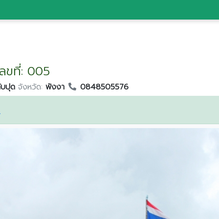
ลขที่: 005
ับปุด
จังหวัด:
พังงา
0848505576
ษ