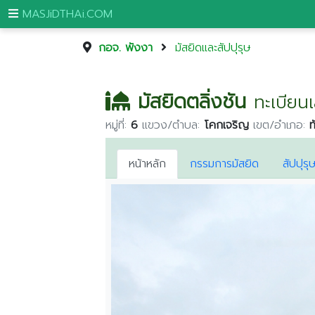
MASJiDTHAi.COM
กอจ. พังงา
มัสยิดและสัปปุรุษ
หน้า
หลัก
มัสยิดตลิ่งชัน
ทะเบียนเ
มัสยิด
หมู่ที่:
6
แขวง/ตำบล:
โคกเจริญ
เขต/อำเภอ:
ท
และ
สัป
ปุ
หน้าหลัก
กรรมการมัสยิด
สัปปุรุ
รุษ
กระบี่
กรุงเทพมหานคร
ขอนแก่น
จันทบุรี
ชุมพร