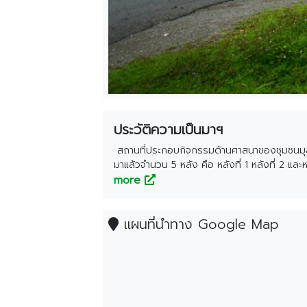
เชียงใหม่
ระยอง
เพชรบุรี
ตาก
พระนครศรีอยุธยา
ประวัติความเป็นมาฯ
สถานที่ประกอบกิจกรรมด้านศาสนาของชุมชนมุสลิ
มาแล้วจำนวน 5 หลัง คือ หลังที่ 1 หลังที่ 2 แล
ทางราชการแต่อย่างใด และต่อมาในปีพุทธศักราช 2
more
สิงหาคม พ.ศ 2492 โดยใช้นามชื่ออาคารว่า " มัสย
สถานที่ตั้งอาคาร ติดกับลำคลองไทรมาศสถาพตลิ
แผนที่นำทาง Google Map
ที่ 5 ขั้น คืออาคารหลังปัจจุบันและได้ปรับปรุง