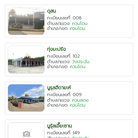
ดุสน
ทะเบียนเลขที่: 008
ตำบล/แขวง:
ควนโดน
อำเภอ/เขต:
ควนโดน
ทุ่งมะปรัง
ทะเบียนเลขที่: 102
ตำบล/แขวง:
วังประจัน
อำเภอ/เขต:
ควนโดน
นูรุลฮีดายะห์
ทะเบียนเลขที่: 009
ตำบล/แขวง:
ควนสตอ
อำเภอ/เขต:
ควนโดน
นูรุ้ลเอี๊ยะซาน
ทะเบียนเลขที่: 149