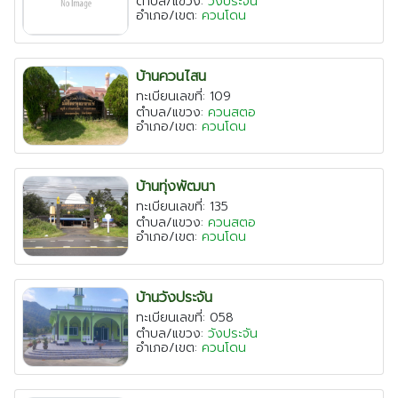
ตำบล/แขวง:
วังประจัน
อำเภอ/เขต:
ควนโดน
บ้านควนไสน
ทะเบียนเลขที่: 109
ตำบล/แขวง:
ควนสตอ
อำเภอ/เขต:
ควนโดน
บ้านทุ่งพัฒนา
ทะเบียนเลขที่: 135
ตำบล/แขวง:
ควนสตอ
อำเภอ/เขต:
ควนโดน
บ้านวังประจัน
ทะเบียนเลขที่: 058
ตำบล/แขวง:
วังประจัน
อำเภอ/เขต:
ควนโดน