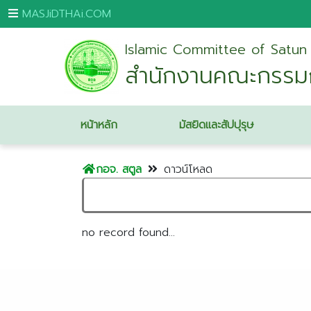
MASJiDTHAi.COM
Islamic Committee of Satun
หน้า
สำนักงานคณะกรรมก
หลัก
มัสยิด
และ
หน้าหลัก
มัสยิดและสัปปุรุษ
สัป
ปุ
กอจ. สตูล
ดาวน์โหลด
รุษ
กระบี่
กรุงเทพมหานคร
no record found...
ขอนแก่น
จันทบุรี
ชุมพร