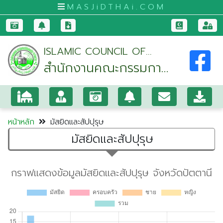
MASJiDTHAi.COM
หน้า
ISLAMIC COUNCIL OF
หลัก
สำนักงานคณะกรรมการ
PATTANI PROVINCE
มัสยิด
อิสลามประจำจังหวัด
และ
ปัตตานี
สัป
ปุ
หน้าหลัก
มัสยิดและสัปปุรุษ
รุษ
มัสยิดและสัปปุรุษ
กระบี่
กรุงเทพมหานคร
ขอนแก่น
จันทบุรี
ชุมพร