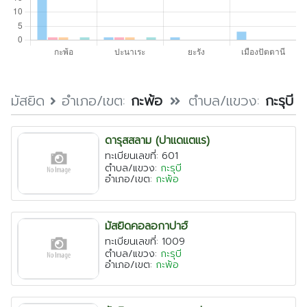
ตรัง
นครนายก
นครศรีธรรมราช
นราธิวาส
ประจวบคีรีขันธ์
มัสยิด
อำเภอ/เขต:
กะพ้อ
ตำบล/แขวง:
กะรุบี
ปัตตานี
ดารุสสลาม (ปาแดแตแร)
พังงา
ทะเบียนเลขที่: 601
พัทลุง
ตำบล/แขวง:
กะรุบี
อำเภอ/เขต:
กะพ้อ
ภูเก็ต
ยะลา
มัสยิดคอลอกาปาฮ์
ระนอง
ทะเบียนเลขที่: 1009
ตำบล/แขวง:
กะรุบี
สตูล
อำเภอ/เขต:
กะพ้อ
สระบุรี
สุราษฎร์ธานี