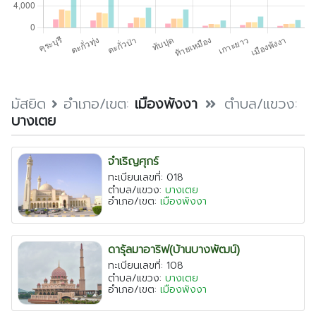
ตรัง
นครนายก
นครศรีธรรมราช
นราธิวาส
ประจวบคีรีขันธ์
มัสยิด
อำเภอ/เขต:
เมืองพังงา
ตำบล/แขวง:
บางเตย
ปัตตานี
พังงา
จำเริญศุกร์
พัทลุง
ทะเบียนเลขที่: 018
ตำบล/แขวง:
บางเตย
ภูเก็ต
อำเภอ/เขต:
เมืองพังงา
ยะลา
ระนอง
ดารุ้ลมาอาริฟ(บ้านบางพัฒน์)
สตูล
ทะเบียนเลขที่: 108
ตำบล/แขวง:
บางเตย
สระบุรี
อำเภอ/เขต:
เมืองพังงา
สุราษฎร์ธานี