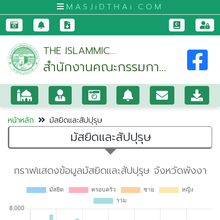
MASJiDTHAi.COM
หน้า
THE ISLAMMIC
หลัก
สำนักงานคณะกรรมการ
COMMITTEE OF PHANG-
มัสยิด
NGA
อิสลามประจำจังหวัด
และ
พังงา
สัป
ปุ
หน้าหลัก
มัสยิดและสัปปุรุษ
รุษ
มัสยิดและสัปปุรุษ
กระบี่
กรุงเทพมหานคร
ขอนแก่น
จันทบุรี
ชุมพร