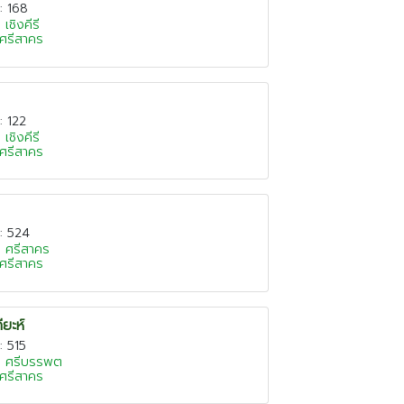
่: 168
:
เชิงคีรี
ศรีสาคร
่: 122
:
เชิงคีรี
ศรีสาคร
่: 524
:
ศรีสาคร
ศรีสาคร
ียะห์
่: 515
:
ศรีบรรพต
ศรีสาคร