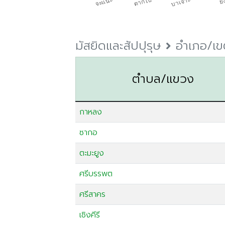
มัสยิดและสัปปุรุษ
อำเภอ/เข
ตำบล/แขวง
กาหลง
ซากอ
ตะมะยูง
ศรีบรรพต
ศรีสาคร
เชิงคีรี