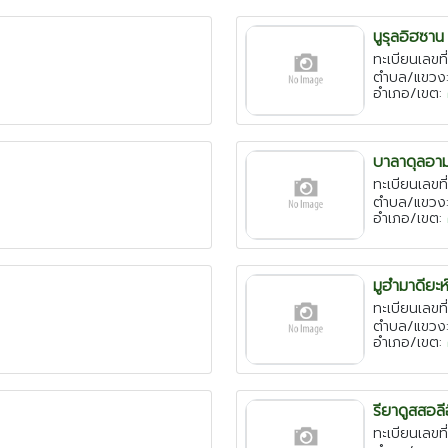
นูรุลอิฮซาน
ทะเบียนเลขที
ตำบล/แขวง
อำเภอ/เขต:
บาลาดุลอา
ทะเบียนเลขที
ตำบล/แขวง
อำเภอ/เขต:
มูฮำมาดียะห
ทะเบียนเลขที
ตำบล/แขวง
อำเภอ/เขต:
รียาดูสสอลี
ทะเบียนเลขที