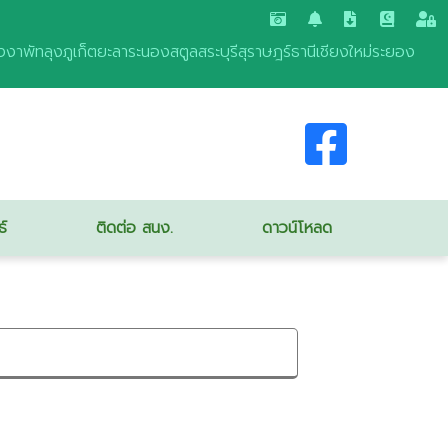
งงา
พัทลุง
ภูเก็ต
ยะลา
ระนอง
สตูล
สระบุรี
สุราษฎร์ธานี
เชียงใหม่
ระยอง
ธ์
ติดต่อ สนง.
ดาวน์โหลด