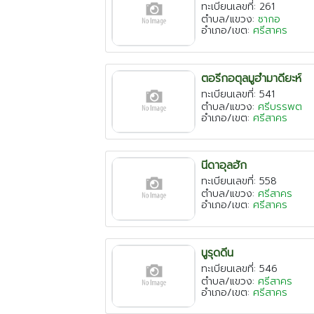
ทะเบียนเลขที่: 261
ตำบล/แขวง:
ซากอ
อำเภอ/เขต:
ศรีสาคร
ตอรีกอตุลมูฮำมาดียะห์
ทะเบียนเลขที่: 541
ตำบล/แขวง:
ศรีบรรพต
อำเภอ/เขต:
ศรีสาคร
นีดาอุลฮัก
ทะเบียนเลขที่: 558
ตำบล/แขวง:
ศรีสาคร
อำเภอ/เขต:
ศรีสาคร
นูรุดดีน
ทะเบียนเลขที่: 546
ตำบล/แขวง:
ศรีสาคร
อำเภอ/เขต:
ศรีสาคร