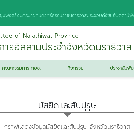
ชุมพร
ตรัง
นครนายก
นครศรีธรรมราช
นราธิวาส
ประจวบคีรีขันธ์
ปัตตานี
พั
ttee of Narathiwat Province
ารอิสลามประจำจังหวัดนราธิวาส
คณะกรรมการ กอจ.
กิจกรรม
ประชาสัมพัน
มัสยิดและสัปปุรุษ