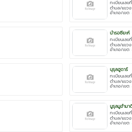
ทะเบียนเลขที
ตำบล/แขวง
อำเภอ/เขต:
นำรอซียะห์
ทะเบียนเลขที
ตำบล/แขวง
อำเภอ/เขต:
นุรุลฮูดาร์
ทะเบียนเลขที
ตำบล/แขวง
อำเภอ/เขต:
นูรุลมูฮำมาด
ทะเบียนเลขที
ตำบล/แขวง
อำเภอ/เขต: