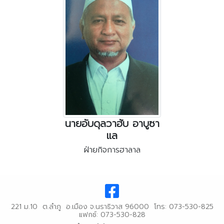
นายอับดุลวาฮับ อาบูซา
แล
ฝ่ายกิจการฮาลาล
221 ม.10 ต.ลำภู อ.เมือง จ.นราธิวาส 96000 โทร: 073-530-825
แฟกซ์: 073-530-828