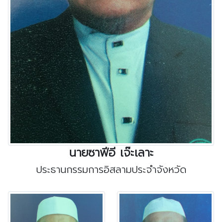
นายซาฟีอี เจ๊ะเลาะ
ประธานกรรมการอิสลามประจำจังหวัด