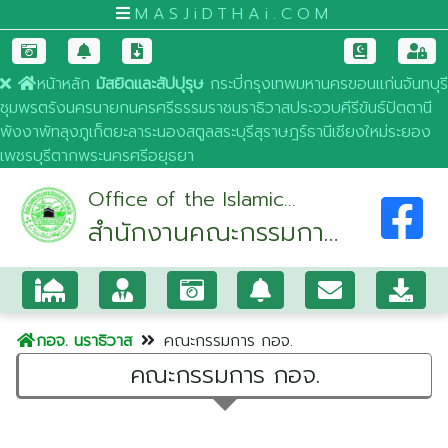
MASJiDTHAi.COM
หน้าหลัก
มัสยิดและสัปปุรุษ
กระบี่
กรุงเทพมหานคร
ขอนแก่น
จันทบุรี
ชุมพร
ตรัง
นครนายก
นครศรีธรรมราช
นราธิวาส
ประจวบคีรีขันธ์
ปัตตานี
พังงา
พัทลุง
ภูเก็ต
ยะลา
ระนอง
สตูล
สระบุรี
สุราษฎร์ธานี
เชียงใหม่
ระยอง
เพชรบุรี
ตาก
พระนครศรีอยุธยา
Office of the Islamic
สำนักงานคณะกรรมการ
Committee of Narathiwat
Province
อิสลามประจำจังหวัด
นราธิวาส
กอจ. นราธิวาส
คณะกรรมการ กอจ.
คณะกรรมการ กอจ.