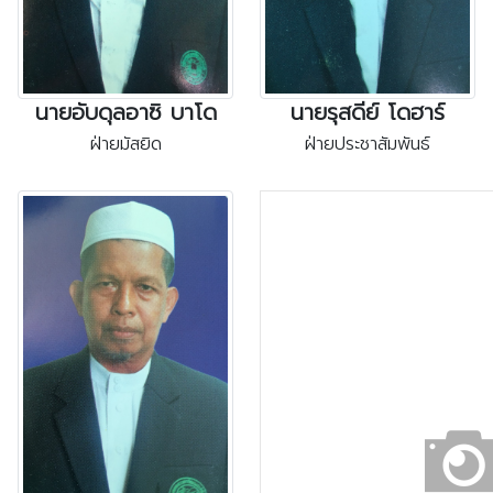
นายอับดุลอาซิ บาโด
นายรุสดีย์ โดฮาร์
ฝ่ายมัสยิด
ฝ่ายประชาสัมพันธ์