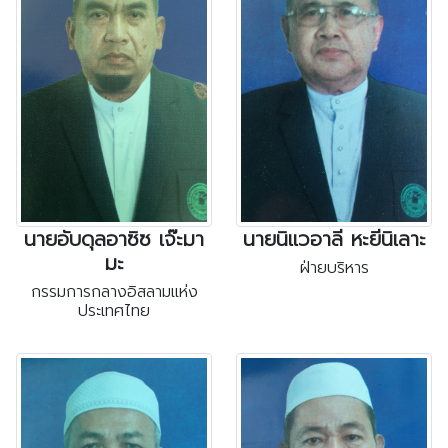
นายอับดุลอาซิซ เจ๊ะมา
นายนิแวอาลี หะยีนิเลาะ
มะ
ฝ่ายบริหาร
กรรมการกลางอิสลามแห่ง
ประเทศไทย