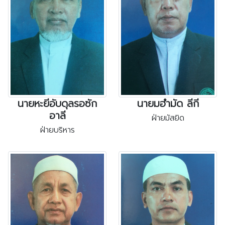
นายหะยีอับดุลรอซัก
นายมฮำมัด ลีกี
อาลี
ฝ่ายมัสยิด
ฝ่ายบริหาร