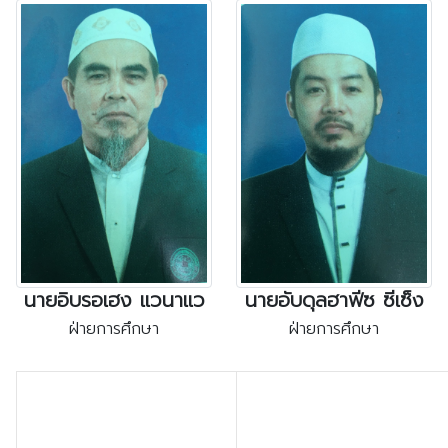
นายอิบรอเฮง แวนาแว
นายอับดุลฮาฟีซ ซีเซ็ง
ฝ่ายการศึกษา
ฝ่ายการศึกษา