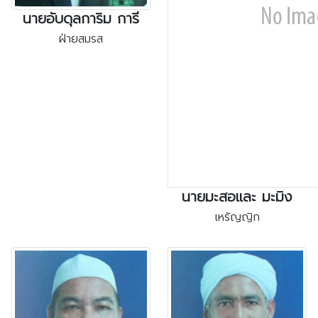
นายอับดุลการิม การี
ฝ่ายสมรส
นายมะสอและ มะมิง
เหรัญญิก