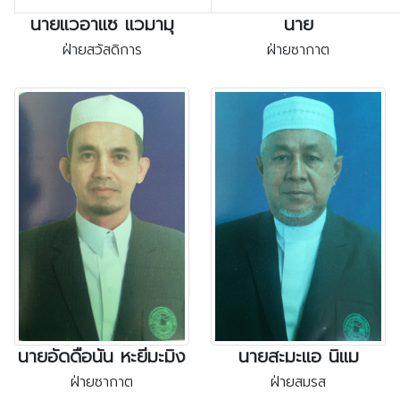
นายแวอาแซ แวมามุ
นาย
ฝ่ายสวัสดิการ
ฝ่ายซากาต
นายอัดดือนัน หะยีมะมิง
นายสะมะแอ นิแม
ฝ่ายซากาต
ฝ่ายสมรส