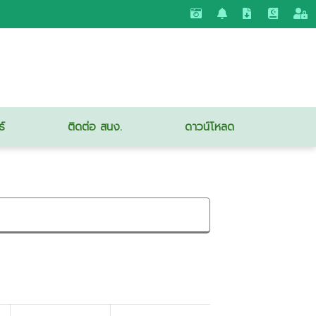
ธ์
ติดต่อ สนง.
ดาวน์โหลด