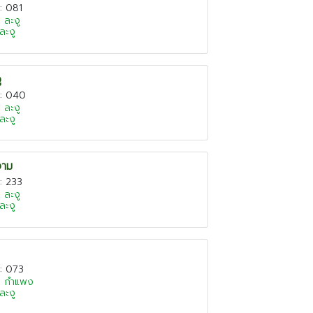
่: 081
:
ละงู
ละงู
ู
่: 040
:
ละงู
ละงู
งาม
่: 233
:
ละงู
ละงู
่: 073
:
กำแพง
ละงู