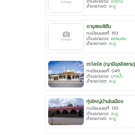
ตำบล/แขวง:
เขาขาว
อำเภอ/เขต:
ละงู
ดารุสซอลิฮีน
ทะเบียนเลขที่: 193
ตำบล/แขวง:
แหลมสน
อำเภอ/เขต:
ละงู
ตะโละใส (ญามีอุลอิสลาม)
ทะเบียนเลขที่: 049
ตำบล/แขวง:
ปากน้ำ
อำเภอ/เขต:
ละงู
ทุ่งใหญ่บ้านในเมือง
ทะเบียนเลขที่: 130
ตำบล/แขวง:
ละงู
อำเภอ/เขต:
ละงู