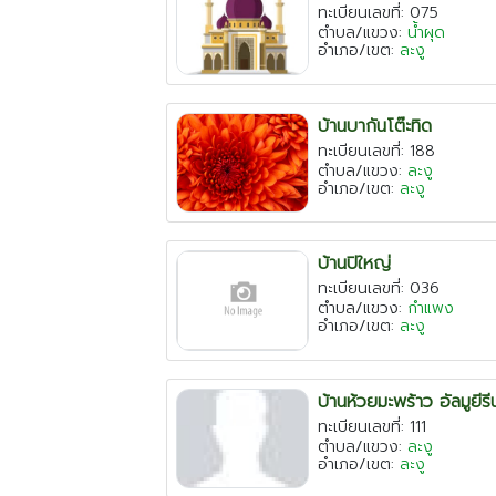
ทะเบียนเลขที่: 075
ตำบล/แขวง:
น้ำผุด
อำเภอ/เขต:
ละงู
บ้านบากันโต๊ะทิด
ทะเบียนเลขที่: 188
ตำบล/แขวง:
ละงู
อำเภอ/เขต:
ละงู
บ้านปิใหญ่
ทะเบียนเลขที่: 036
ตำบล/แขวง:
กำแพง
อำเภอ/เขต:
ละงู
บ้านห้วยมะพร้าว อัลมูยีร
ทะเบียนเลขที่: 111
ตำบล/แขวง:
ละงู
อำเภอ/เขต:
ละงู