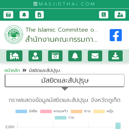
MASJiDTHAi.COM
หน้า
The Islamic Committee of
หลัก
สำนักงานคณะกรรมการ
Phuket
มัสยิด
อิสลามประจำจังหวัด
และ
ภูเก็ต
สัป
ปุ
หน้าหลัก
มัสยิดและสัปปุรุษ
รุษ
มัสยิดและสัปปุรุษ
กระบี่
กรุงเทพมหานคร
ขอนแก่น
จันทบุรี
ชุมพร