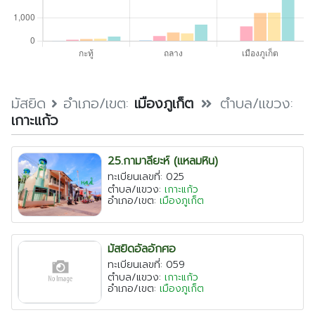
ตรัง
นครนายก
นครศรีธรรมราช
นราธิวาส
ประจวบคีรีขันธ์
มัสยิด
อำเภอ/เขต:
เมืองภูเก็ต
ตำบล/แขวง:
เกาะแก้ว
ปัตตานี
พังงา
25.กามาลียะห์ (แหลมหิน)
พัทลุง
ทะเบียนเลขที่: 025
ตำบล/แขวง:
เกาะแก้ว
ภูเก็ต
อำเภอ/เขต:
เมืองภูเก็ต
ยะลา
ระนอง
มัสยิดอัลอักศอ
สตูล
ทะเบียนเลขที่: 059
ตำบล/แขวง:
เกาะแก้ว
สระบุรี
อำเภอ/เขต:
เมืองภูเก็ต
สุราษฎร์ธานี