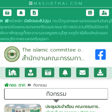
MASJiDTHAi.COM
หน้าหลัก
มัสยิดและสัปปุรุษ
กระบี่
กรุงเทพมหานคร
ขอนแก่น
จันทบุรี
ชุมพร
ตรัง
นครนายก
นครศรีธรรมราช
นราธิวาส
ประจวบคีรีขันธ์
ปัตตานี
พังงา
พัทลุง
ภูเก็ต
ยะลา
ระนอง
สตูล
สระบุรี
สุราษฎร์ธานี
เชียงใหม่
ระยอง
เพชรบุรี
ตาก
พระนครศรีอยุธยา
The islamic committee of
สำนักงานคณะกรรมการ
tak
อิสลามประจำจังหวัด
ตาก
กอจ. ตาก
กิจกรรม
กิจกรรม
ประชุมประจำเดือน คณะกรรมการ