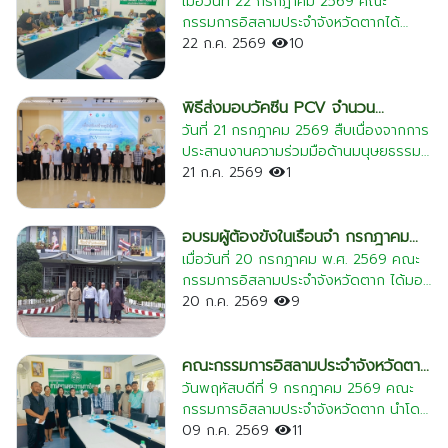
อิสลามประจำจังหวัดตาก กรกฎาคม
เมื่อวันที่ 22 กรกฎาคม 2569 คณะ
กรรมการอิสลามประจำจังหวัดตากได้
2569
จัดการประชุมประจำเดือน ณ ห้องประชุม
22 ก.ค. 2569
10
สำนักงานคณะกรรมการฯ โดยมีเป้าหมาย
หลักเพื่อติดตามผลการดำเนินงานของฝ่าย
ต่างๆ อย่างครอบคลุม ตลอดจนร่วมกัน
พิธีส่งมอบวัคซีน PCV จำนวน
หารือและพิจารณาประเด็นสำคัญในการขับ
10,000 โดส" ณ โรงพยาบาล
วันที่ 21 กรกฎาคม 2569 สืบเนื่องจากการ
เคลื่อนสังคม เช่น การกำหนดมาตรการ
ประสานงานความร่วมมือด้านมนุษยธรรม
แม่สอด ภาคีเครือข่ายมนุษยธรรม
ป้องกันปัญหายาเสพติด แนวทางปฏิบัติ
ระหว่าง นพ.อนันต์ชัย ไทยประทาน ประธาน
21 ก.ค. 2569
1
เฉพาะทางศาสนา และการเตรียมความ
สภาเครือข่ายช่วยเหลือด้านมนุษยธรรม
พร้อมเข้าร่วมงานพิธีการสำคัญของ
สำนักจุฬาราชมนตรี และ ท่านกฤษฎา บุญ
จังหวัด ทั้งนี้ เพื่อให้การบริหารงานของ
ราช กรรมการสภากาชาดไทย และผู้อำนวย
อบรมผู้ต้องขังในเรือนจำ กรกฎาคม
คณะกรรมการฯ เป็นไปด้วยควาเรียบร้อย
การสำนักงานบริหารกิจการเหล่ากาชาด
2569
เมื่อวันที่ 20 กรกฎาคม พ.ศ. 2569 คณะ
และมีประสิทธิภาพสูงสุดตามกรอบอำนาจ
(อดีตรัฐมนตรีว่าการกระทรวงเกษตรและ
กรรมการอิสลามประจำจังหวัดตาก ได้มอบ
หน้าที่
สหกรณ์ และอดีตปลัดกระทรวงมหาดไทย)
หมายผู้แทนเข้าร่วมดำเนินกิจกรรมอบรม
20 ก.ค. 2569
9
ในการบูรณาการภารกิจ ร่วมกัน ผลลัพธ์
คุณธรรมและจริยธรรมแก่ผู้ต้องขัง ณ
ดังกล่าวได้นำมาสู่การปฏิบัติตามแนว
เรือนจำอำเภอแม่สอด จังหวัดตาก โดยมี 2
ชายแดนอย่างเป็นรูปธรรม โดย คณะ
ท่านคือ นายภูริ อิสลาม และ นายนิรันดร์ นิ
คณะกรรมการอิสลามประจำจังหวัดตาก
กรรมการศูนย์ประสานงานสภาเครือข่าย
ชาวีย์ การอบรมในครั้งนี้มีวัตถุประสงค์
ต้อนรับวัฒนธรรมจังหวัดตาก
วันพฤหัสบดีที่ 9 กรกฎาคม 2569 คณะ
ช่วยเหลือมนุษยธรรม สำนักจุฬาราชมนตรี
เพื่อส่งเสริมความรู้ ความเข้าใจในหลักคำ
กรรมการอิสลามประจำจังหวัดตาก นำโดย
ประจำจังหวัดตาก และ กรรมการอิสลาม
สอนของศาสนาอิสลาม ปลูกฝังคุณธรรม
นายสุข อุปการะ ประธานคณะกรรมการ
09 ก.ค. 2569
11
จังหวัดตาก เข้าร่วม "พิธีส่งมอบวัคซีน