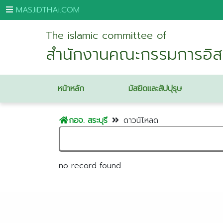
MASJiDTHAi.COM
The islamic committee of
หน้า
สำนักงานคณะกรรมการอิส
หลัก
มัสยิด
หน้าหลัก
มัสยิดและสัปปุรุษ
และ
สัป
ปุ
กอจ. สระบุรี
ดาวน์โหลด
รุษ
กระบี่
กรุงเทพมหานคร
no record found...
ขอนแก่น
จันทบุรี
ชุมพร