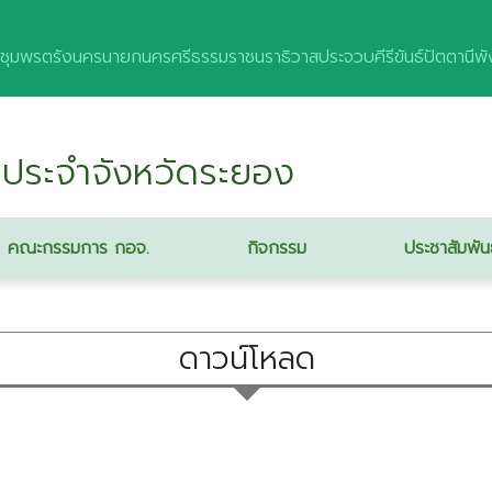
ชุมพร
ตรัง
นครนายก
นครศรีธรรมราช
นราธิวาส
ประจวบคีรีขันธ์
ปัตตานี
พั
ประจำจังหวัดระยอง
คณะกรรมการ กอจ.
กิจกรรม
ประชาสัมพัน
ดาวน์โหลด