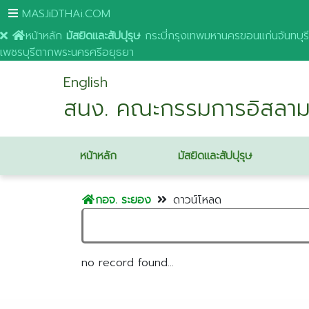
MASJiDTHAi.COM
หน้าหลัก
มัสยิดและสัปปุรุษ
กระบี่
กรุงเทพมหานคร
ขอนแก่น
จันทบุรี
เพชรบุรี
ตาก
พระนครศรีอยุธยา
English
สนง. คณะกรรมการอิสลาม
หน้าหลัก
มัสยิดและสัปปุรุษ
กอจ. ระยอง
ดาวน์โหลด
no record found...