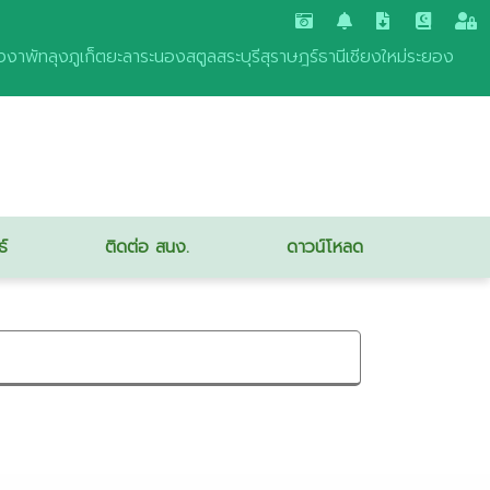
งงา
พัทลุง
ภูเก็ต
ยะลา
ระนอง
สตูล
สระบุรี
สุราษฎร์ธานี
เชียงใหม่
ระยอง
ธ์
ติดต่อ สนง.
ดาวน์โหลด