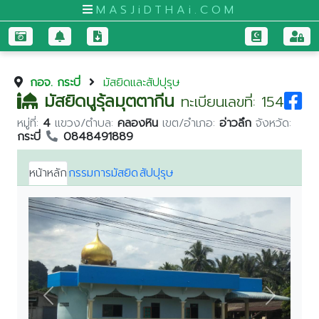
MASJiDTHAi.COM
หน้า
กอจ. กระบี่
มัสยิดและสัปปุรุษ
หลัก
มัสยิดนูรุ้ลมุตตากีน
ทะเบียนเลขที่: 154
มัสยิด
หมู่ที่:
4
แขวง/ตำบล:
คลองหิน
เขต/อำเภอ:
อ่าวลึก
จังหวัด:
และ
กระบี่
0848491889
สัป
ปุ
หน้าหลัก
กรรมการมัสยิด
สัปปุรุษ
รุษ
กระบี่
กรุงเทพมหานคร
ขอนแก่น
จันทบุรี
ชุมพร
Previous
Next