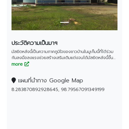
ตรัง
นครนายก
นครศรีธรรมราช
นราธิวาส
ประจวบคีรีขันธ์
ประวัติความเป็นมาฯ
ปัตตานี
มัสยิดหลังนี้เป็นความภาคภูมิใจของชาวบ้านในมูเก็มนี้ที่ได้ร่วม
กันลงมือลงแรงช่วยสร้างเสริมเติมแต่งจนได้มัสยิดหลังนี้ขึ้นมา
พังงา
เพราะชาวบ้านบ้านสายไฟพาดช่วยกันสร้าง
more
พัทลุง
ภูเก็ต
แผนที่นำทาง Google Map
ยะลา
8.283870892928645, 98.79567091349199
ระนอง
สตูล
สระบุรี
สุราษฎร์ธานี