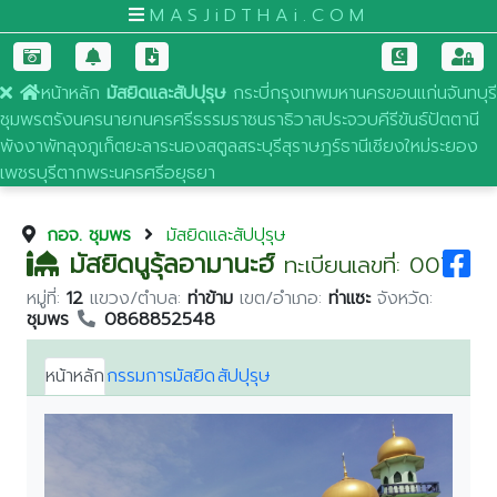
MASJiDTHAi.COM
หน้าหลัก
มัสยิดและสัปปุรุษ
กระบี่
กรุงเทพมหานคร
ขอนแก่น
จันทบุรี
ชุมพร
ตรัง
นครนายก
นครศรีธรรมราช
นราธิวาส
ประจวบคีรีขันธ์
ปัตตานี
พังงา
พัทลุง
ภูเก็ต
ยะลา
ระนอง
สตูล
สระบุรี
สุราษฎร์ธานี
เชียงใหม่
ระยอง
เพชรบุรี
ตาก
พระนครศรีอยุธยา
กอจ. ชุมพร
มัสยิดและสัปปุรุษ
มัสยิดนูรุ้ลอามานะฮ์
ทะเบียนเลขที่: 007
หมู่ที่:
12
แขวง/ตำบล:
ท่าข้าม
เขต/อำเภอ:
ท่าแซะ
จังหวัด:
ชุมพร
0868852548
หน้าหลัก
กรรมการมัสยิด
สัปปุรุษ