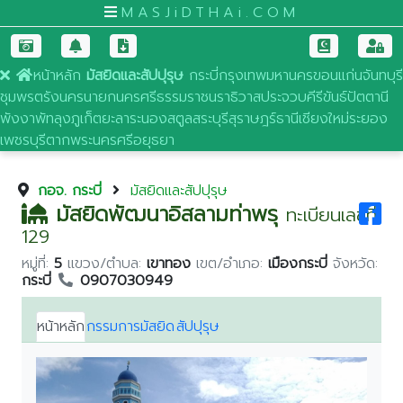
MASJiDTHAi.COM
หน้าหลัก
มัสยิดและสัปปุรุษ
กระบี่
กรุงเทพมหานคร
ขอนแก่น
จันทบุรี
ชุมพร
ตรัง
นครนายก
นครศรีธรรมราช
นราธิวาส
ประจวบคีรีขันธ์
ปัตตานี
พังงา
พัทลุง
ภูเก็ต
ยะลา
ระนอง
สตูล
สระบุรี
สุราษฎร์ธานี
เชียงใหม่
ระยอง
เพชรบุรี
ตาก
พระนครศรีอยุธยา
กอจ. กระบี่
มัสยิดและสัปปุรุษ
มัสยิดพัฒนาอิสลามท่าพรุ
ทะเบียนเลขที่:
129
หมู่ที่:
5
แขวง/ตำบล:
เขาทอง
เขต/อำเภอ:
เมืองกระบี่
จังหวัด:
กระบี่
0907030949
หน้าหลัก
กรรมการมัสยิด
สัปปุรุษ