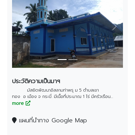
Previous
Next
ประวัติความเป็นมาฯ
มัสยิดพัฒนาอิสลามท่าพรุ ม 5 ตำบลเขา
ทอง อ เมือง จ กระบี่. มีเนื้อที่ประมาณ 1 ไร่ มีครัวเรือน
ทั้งหมด 163 ครัวเรือน. บนพื้นที่ประมาณ 5,000 ไร่ ก่อนที่มา
more
เป็นมัสยิดพัฒนาอิสลามท่าพรุ เดิมชาวบ้านย้ายถิ่นมาจากหลาย
จังหวัด มาร่วมกันสร้างที่อยู่อาศัย มีโต๊ะอีหม่ามคน
แผนที่นำทาง Google Map
แรก ชื่อ นาย โกบ สุทธิการ. เป็นชาวนครศรีธรรมราช ได้เป็น
แกนนำทางศาสนาและตั้งเป็นสถานที่เรียนชาวบ้าน เรียกว่า (บา
ลาย )ในสมัยนั้นประกอบกับครัวเรือนยังมีไม่มากนักจะอาศัยอยู่