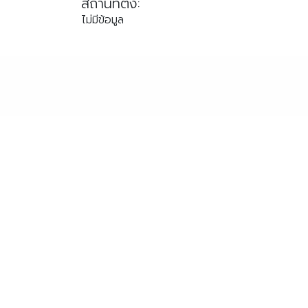
สถานที่ตั้ง:
ตรัง
ไม่มีข้อมูล
นครนายก
นครศรีธรรมราช
นราธิวาส
ประจวบคีรีขันธ์
ปัตตานี
พังงา
พัทลุง
ภูเก็ต
ยะลา
ระนอง
สตูล
สระบุรี
สุราษฎร์ธานี