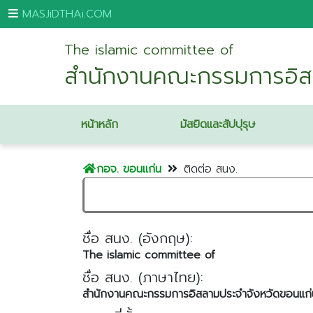
MASJiDTHAi.COM
The islamic committee of
หน้า
สำนักงานคณะกรรมการอิส
หลัก
มัสยิด
หน้าหลัก
มัสยิดและสัปปุรุษ
และ
สัป
ปุ
กอจ. ขอนแก่น
ติดต่อ สนง.
รุษ
กระบี่
กรุงเทพมหานคร
ชื่อ สนง. (อังกฤษ):
ขอนแก่น
The islamic committee of
จันทบุรี
ชื่อ สนง. (ภาษาไทย):
สำนักงานคณะกรรมการอิสลามประจำจังหวัดขอนแก่
ชุมพร