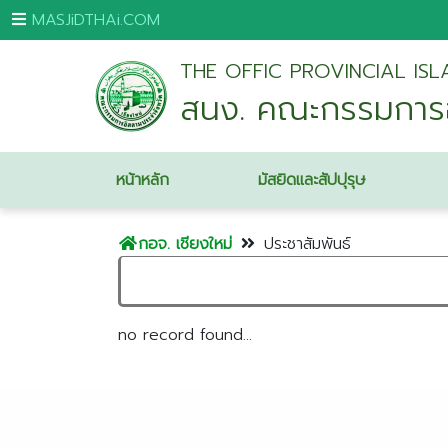
MASJiDTHAi.COM
THE OFFIC PROVINCIAL IS
หน้า
สนง. คณะกรรมการอิ
หลัก
มัสยิด
และ
หน้าหลัก
มัสยิดและสัปปุรุษ
สัป
ปุ
กอจ. เชียงใหม่
ประชาสัมพันธ์
รุษ
กระบี่
กรุงเทพมหานคร
no record found...
ขอนแก่น
จันทบุรี
ชุมพร