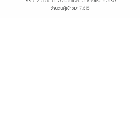
188 ม.2 ต.ต้นเปา อ.สันกำแพง จ.เชียงใหม่ 50130
จำนวนผู้เข้าชม: 7,615