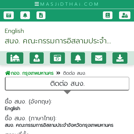
MASJiDTHAi.COM
หน้า
English
หลัก
สนง. คณะกรรมการอิสลามประจำ
มัสยิด
จังหวัดกรุงเทพมหานคร
และ
สัป
ปุ
กอจ. กรุงเทพมหานคร
ติดต่อ สนง.
รุษ
ติดต่อ สนง.
กระบี่
กรุงเทพมหานคร
ชื่อ สนง. (อังกฤษ):
ขอนแก่น
English
ชื่อ สนง. (ภาษาไทย):
จันทบุรี
สนง. คณะกรรมการอิสลามประจำจังหวัดกรุงเทพมหานคร
ชุมพร