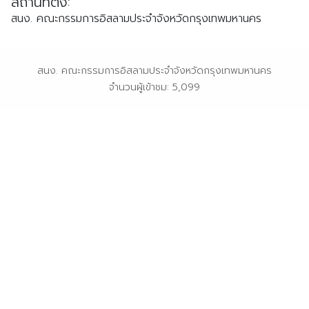
สถานที่ตั้ง:
ตรัง
สนง. คณะกรรมการอิสลามประจำจังหวัดกรุงเทพมหานคร
นครนายก
นครศรีธรรมราช
สนง. คณะกรรมการอิสลามประจำจังหวัดกรุงเทพมหานคร
นราธิวาส
จำนวนผู้เข้าชม: 5,099
ประจวบคีรีขันธ์
ปัตตานี
พังงา
พัทลุง
ภูเก็ต
ยะลา
ระนอง
สตูล
สระบุรี
สุราษฎร์ธานี