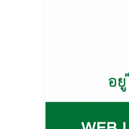
ตรัง
นครนายก
นครศรีธรรมราช
นราธิวาส
ประจวบคีรีขันธ์
ปัตตานี
พังงา
Previous
พัทลุง
ภูเก็ต
ยะลา
ระนอง
สตูล
สระบุรี
สุราษฎร์ธานี