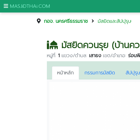
MASJiDTHAi.COM
กอจ. นครศรีธรรมราช
มัสยิดและสัปปุรุษ
หน้า
หลัก
มัสยิดควนรุย (บ้านคว
มัสยิด
หมู่ที่:
1
แขวง/ตำบล:
เสาธง
เขต/อำเภอ:
ร่อนพิ
และ
สัป
ปุ
หน้าหลัก
กรรมการมัสยิด
สัปปุรุ
รุษ
กระบี่
กรุงเทพมหานคร
ขอนแก่น
จันทบุรี
ชุมพร