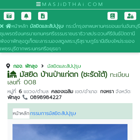
MASJiDTHAi.COM
หน้าหลัก
มัสยิดและสัปปุรุษ
กระบี่
กรุงเทพมหานคร
ขอนแก่น
จันทบุรี
ชุมพร
ตรัง
นครนายก
นครศรีธรรมราช
นราธิวาส
ประจวบคีรีขันธ์
ปัตตานี
พังงา
พัทลุง
ภูเก็ต
ยะลา
ระนอง
สตูล
สระบุรี
สุราษฎร์ธานี
เชียงใหม่
ระยอง
เพชรบุรี
ตาก
พระนครศรีอยุธยา
กอจ. พัทลุง
มัสยิดและสัปปุรุษ
มัสยิด บ้านป่าแก่ตก (ชะรัดใต้)
ทะเบียน
เลขที่: 008
หมู่ที่:
6
แขวง/ตำบล:
คลองเฉลิม
เขต/อำเภอ:
กงหรา
จังหวัด:
พัทลุง
0898984227
หน้าหลัก
กรรมการมัสยิด
สัปปุรุษ