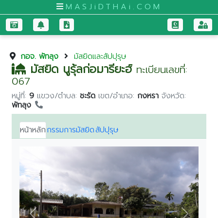
MASJiDTHAi.COM
หน้า
กอจ. พัทลุง
มัสยิดและสัปปุรุษ
หลัก
มัสยิด นูรุ้ลก่อมารียะฮ์
ทะเบียนเลขที่:
มัสยิด
067
และ
หมู่ที่:
9
แขวง/ตำบล:
ชะรัด
เขต/อำเภอ:
กงหรา
จังหวัด:
สัป
พัทลุง
ปุ
รุษ
หน้าหลัก
กรรมการมัสยิด
สัปปุรุษ
กระบี่
กรุงเทพมหานคร
ขอนแก่น
จันทบุรี
ชุมพร