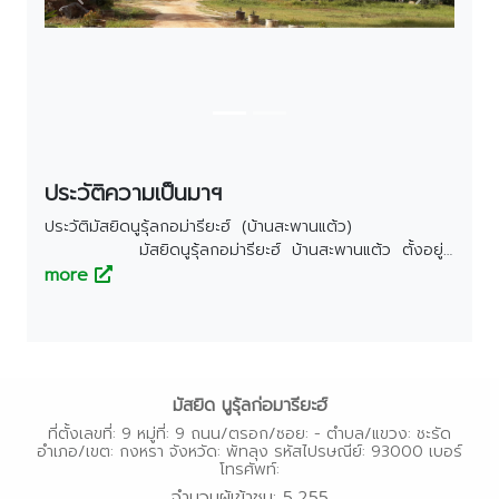
Previous
Next
ตรัง
นครนายก
นครศรีธรรมราช
นราธิวาส
ประจวบคีรีขันธ์
ประวัติความเป็นมาฯ
ปัตตานี
ประวัติมัสยิดนูรุ้ลกอม่ารียะฮ์ (บ้านสะพานแต้ว)
พังงา
มัสยิดนูรุ้ลกอม่ารียะฮ์ บ้านสะพานแต้ว ตั้งอยู่
พัทลุง
เลขที่ 67 หมู่ที่ 9 ตำบลชะรัด อำเภอกงหรา จังหวัด
more
พัทลุง รหัสไปรษณีย์ 93000 เริ่มก่อ
ภูเก็ต
ตั้ง เมื่อปี พ.ศ.2524 โดยมีผู้บริจาคที่ดิน ได้แก่ นาง
ยะลา
ก้อ ศิริธร และนางเปียะ ยะดี จำนวนเนื้อที่ประมาณ 2 ไร่
เศษ ตามโฉนดที่ดินเลขที่.......................... หมู่ที่ 9 ตำบลชะ
ระนอง
รัด อำเภอกงหรา จังหวัดพัทลุง รหัสไปรษณีย์ 93000
มัสยิด นูรุ้ลก่อมารียะฮ์
สตูล
โดยเริ่มมาทำเป็นสถานที่ละหมาด เมื่อ
ที่ตั้งเลขที่: 9 หมู่ที่: 9 ถนน/ตรอก/ซอย: - ตำบล/แขวง: ชะรัด
ปี พ.ศ.2527 โดยมีผู้มาก่อ
สระบุรี
อำเภอ/เขต: กงหรา จังหวัด: พัทลุง รหัสไปรษณีย์: 93000 เบอร์
ตั้ง คือ นายฮัจยี
โทรศัพท์:
หาด ด้วงดล เป็นอีหม่าม นายสะหนิ หวังขวัญ เป็นคอ
สุราษฎร์ธานี
จำนวนผู้เข้าชม: 5,255