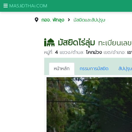
MASJiDTHAi.COM
กอจ. พัทลุง
มัสยิดและสัปปุรุษ
หน้า
หลัก
มัสยิดไร่ลุ่ม
ทะเบียนเลข
มัสยิด
หมู่ที่:
4
แขวง/ตำบล:
โคกม่วง
เขต/อำเภอ:
เข
และ
สัป
ปุ
หน้าหลัก
กรรมการมัสยิด
สัปปุรุ
รุษ
กระบี่
กรุงเทพมหานคร
ขอนแก่น
จันทบุรี
ชุมพร