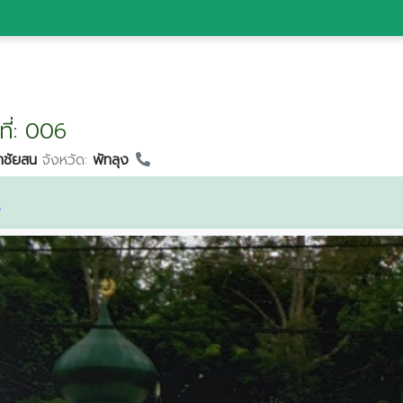
ที่: 006
าชัยสน
จังหวัด:
พัทลุง
ษ