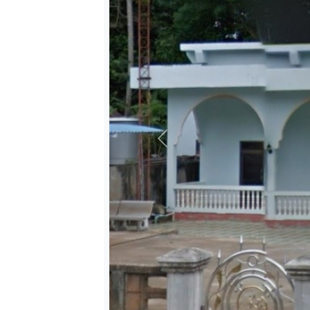
ตรัง
นครนายก
นครศรีธรรมราช
นราธิวาส
ประจวบคีรีขันธ์
ปัตตานี
พังงา
Previous
พัทลุง
ภูเก็ต
ยะลา
ระนอง
สตูล
สระบุรี
สุราษฎร์ธานี