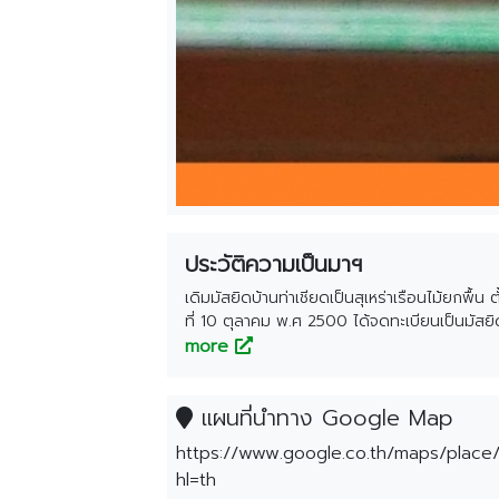
ประวัติความเป็นมาฯ
เดิมมัสยิดบ้านท่าเชียดเป็นสุเหร่าเรือนไม้ยกพื
ที่ 10 ตุลาคม พ.ศ 2500 ได้จดทะเบียนเป็นมัสย
ตั้ง นายเหลาะ สันหละ เข้าดำรงตำแหน่งอิหม่ำ เม
more
ตำแหน่ง และต่อมาในปี พ.ศ.2513 ได้จัดตั้งอาคาร
แผนที่นำทาง Google Map
https://www.google.co.th/maps
hl=th