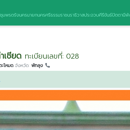
ชุมพร
ตรัง
นครนายก
นครศรีธรรมราช
นราธิวาส
ประจวบคีรีขันธ์
ปัตตานี
พั
ท่าเชียด
ทะเบียนเลขที่: 028
ตะโหมด
จังหวัด:
พัทลุง
ษ