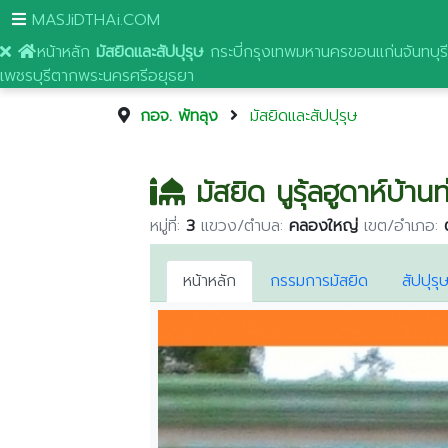
MASJiDTHAi.COM
หน้าหลัก
มัสยิดและสัปปุรุษ
กระบี่
กรุงเทพมหานคร
ขอนแก่น
จันทบุรี
เพชรบุรี
ตาก
พระนครศรีอยุธยา
กอจ. พัทลุง
มัสยิดและสัปปุรุษ
มัสยิด นูรุ้ลฮูดาห์บ้าน
หมู่ที่:
3
แขวง/ตำบล:
คลองใหญ่
เขต/อำเภอ:
หน้าหลัก
กรรมการมัสยิด
สัปปุรุ