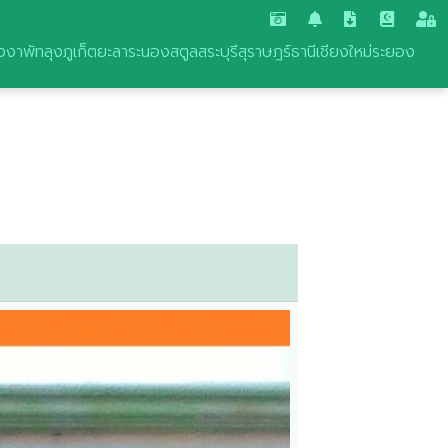
งงา
พัทลุง
ภูเก็ต
ยะลา
ระนอง
สตูล
สระบุรี
สุราษฎร์ธานี
เชียงใหม่
ระยอง