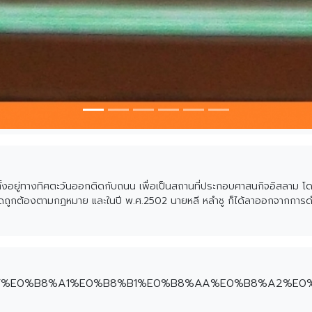
้น ตั้งอยู่ทางทิศตะวันออกติดกับถนน เพื่อเป็นสถานที่ประกอบศาสนกิจอิสลาม 
ิดถูกต้องตามกฏหมาย และในปี พ.ศ.2502 นายหลี หลำชู ก็ได้ลาออกจากการดำร
ื่อปี พ.ศ.2511 นายเหลาะ สันหละ ก็ได้ลาออกจากตำแหน่งอิหม่ำ หลังจากนั้นชา
มัสยิดหลังใหม่ขึ้นมาด้วยแรงศรัทธาของสัปบุรุษมัสยิดบ้านท่าเชียด และพี่น้อง
/place/%E0%B8%A1%E0%B8%B1%E0%B8%AA%E0%B8%A2%E