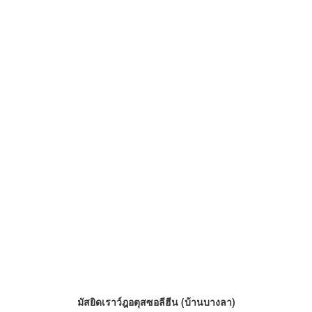
มัสยิดเราว์ฎอตุสซอลีฮีน (บ้านบางลา)